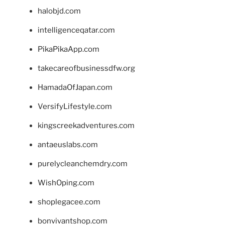
halobjd.com
intelligenceqatar.com
PikaPikaApp.com
takecareofbusinessdfw.org
HamadaOfJapan.com
VersifyLifestyle.com
kingscreekadventures.com
antaeuslabs.com
purelycleanchemdry.com
WishOping.com
shoplegacee.com
bonvivantshop.com