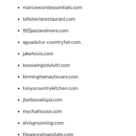
mariceworldessentials.com
lafisheriarestaurant.com
915jazzandmore.com
aguadulce-countryfair.com
jakehovis.com
bosswingsduluth.com
birminghamautocare.com
tonyscountrykitchen.com
jbellasnailspa.com
mychaihouse.com
alvisgrooming.com
thegeorginaestate.com