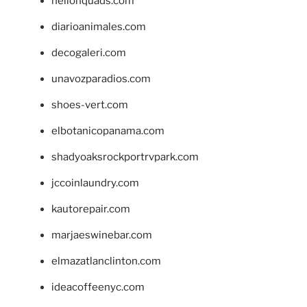
hellonquads.com
diarioanimales.com
decogaleri.com
unavozparadios.com
shoes-vert.com
elbotanicopanama.com
shadyoaksrockportrvpark.com
jccoinlaundry.com
kautorepair.com
marjaeswinebar.com
elmazatlanclinton.com
ideacoffeenyc.com