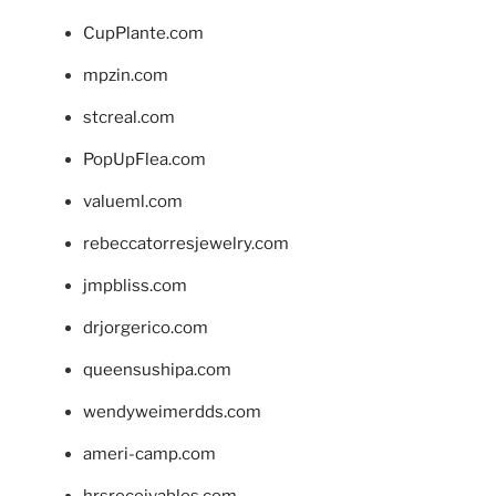
CupPlante.com
mpzin.com
stcreal.com
PopUpFlea.com
valueml.com
rebeccatorresjewelry.com
jmpbliss.com
drjorgerico.com
queensushipa.com
wendyweimerdds.com
ameri-camp.com
hrsreceivables.com