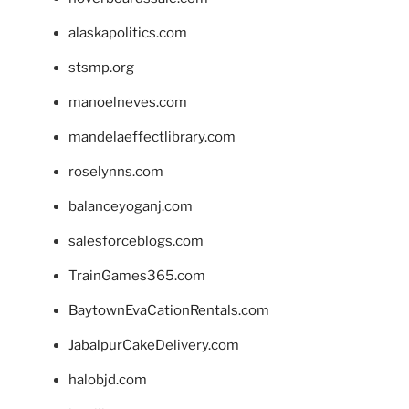
alaskapolitics.com
stsmp.org
manoelneves.com
mandelaeffectlibrary.com
roselynns.com
balanceyoganj.com
salesforceblogs.com
TrainGames365.com
BaytownEvaCationRentals.com
JabalpurCakeDelivery.com
halobjd.com