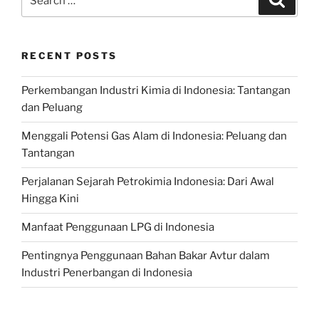
for:
RECENT POSTS
Perkembangan Industri Kimia di Indonesia: Tantangan
dan Peluang
Menggali Potensi Gas Alam di Indonesia: Peluang dan
Tantangan
Perjalanan Sejarah Petrokimia Indonesia: Dari Awal
Hingga Kini
Manfaat Penggunaan LPG di Indonesia
Pentingnya Penggunaan Bahan Bakar Avtur dalam
Industri Penerbangan di Indonesia