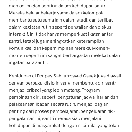
menjadi bagian penting dalam kehidupan santri.
Mereka belajar bekerja sama dalam kelompok,
membantu satu sama lain dalam studi, dan terlibat
dalam kegiatan rutin seperti pengajian dan diskusi
interaktif. Ini tidak hanya memperkuat ikatan antar
santri, tetapi juga meningkatkan keterampilan
komunikasi dan kepemimpinan mereka. Momen-
momen seperti ini sangat berharga dan melekat dalam
ingatan para santri.
Kehidupan di Ponpes Sabilurrosyad Gasek juga diawali
dengan berbagai disiplin yang membentuk diri santri
menjadi pribadi yang lebih matang. Program
pembinaan diri, seperti pengaturan jadwal harian dan
pelaksanaan ibadah secara rutin, menjadi bagian
penting dari proses pembelajaran.
pengeluaran hk
-
pengalaman ini, santri merasa siap menjalani
kehidupan di masyarakat dengan nilai-nilai yang telah