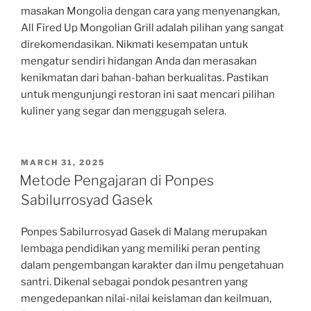
masakan Mongolia dengan cara yang menyenangkan,
All Fired Up Mongolian Grill adalah pilihan yang sangat
direkomendasikan. Nikmati kesempatan untuk
mengatur sendiri hidangan Anda dan merasakan
kenikmatan dari bahan-bahan berkualitas. Pastikan
untuk mengunjungi restoran ini saat mencari pilihan
kuliner yang segar dan menggugah selera.
POSTED
MARCH 31, 2025
ON
Metode Pengajaran di Ponpes
Sabilurrosyad Gasek
Ponpes Sabilurrosyad Gasek di Malang merupakan
lembaga pendidikan yang memiliki peran penting
dalam pengembangan karakter dan ilmu pengetahuan
santri. Dikenal sebagai pondok pesantren yang
mengedepankan nilai-nilai keislaman dan keilmuan,