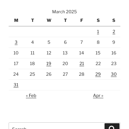
March 2025
M
T
W
T
F
S
S
1
2
3
4
5
6
7
8
9
10
11
12
13
14
15
16
17
18
19
20
21
22
23
24
25
26
27
28
29
30
31
« Feb
Apr »
Search
Search