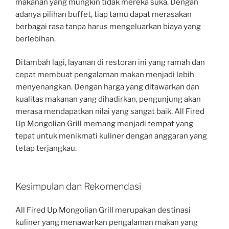
makanan yang mungkin tidak mereka suka. Dengan
adanya pilihan buffet, tiap tamu dapat merasakan
berbagai rasa tanpa harus mengeluarkan biaya yang
berlebihan.
Ditambah lagi, layanan di restoran ini yang ramah dan
cepat membuat pengalaman makan menjadi lebih
menyenangkan. Dengan harga yang ditawarkan dan
kualitas makanan yang dihadirkan, pengunjung akan
merasa mendapatkan nilai yang sangat baik. All Fired
Up Mongolian Grill memang menjadi tempat yang
tepat untuk menikmati kuliner dengan anggaran yang
tetap terjangkau.
Kesimpulan dan Rekomendasi
All Fired Up Mongolian Grill merupakan destinasi
kuliner yang menawarkan pengalaman makan yang