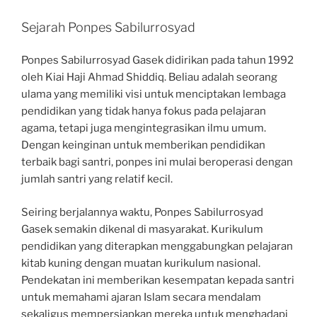
Sejarah Ponpes Sabilurrosyad
Ponpes Sabilurrosyad Gasek didirikan pada tahun 1992
oleh Kiai Haji Ahmad Shiddiq. Beliau adalah seorang
ulama yang memiliki visi untuk menciptakan lembaga
pendidikan yang tidak hanya fokus pada pelajaran
agama, tetapi juga mengintegrasikan ilmu umum.
Dengan keinginan untuk memberikan pendidikan
terbaik bagi santri, ponpes ini mulai beroperasi dengan
jumlah santri yang relatif kecil.
Seiring berjalannya waktu, Ponpes Sabilurrosyad
Gasek semakin dikenal di masyarakat. Kurikulum
pendidikan yang diterapkan menggabungkan pelajaran
kitab kuning dengan muatan kurikulum nasional.
Pendekatan ini memberikan kesempatan kepada santri
untuk memahami ajaran Islam secara mendalam
sekaligus mempersiapkan mereka untuk menghadapi