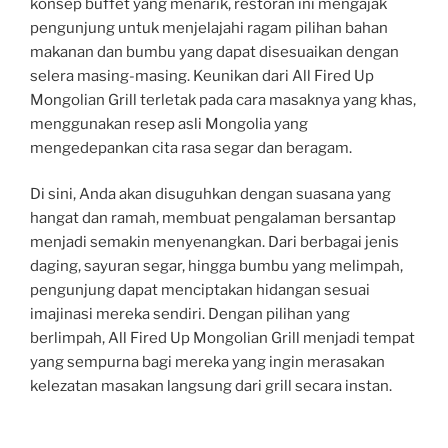
konsep buffet yang menarik, restoran ini mengajak
pengunjung untuk menjelajahi ragam pilihan bahan
makanan dan bumbu yang dapat disesuaikan dengan
selera masing-masing. Keunikan dari All Fired Up
Mongolian Grill terletak pada cara masaknya yang khas,
menggunakan resep asli Mongolia yang
mengedepankan cita rasa segar dan beragam.
Di sini, Anda akan disuguhkan dengan suasana yang
hangat dan ramah, membuat pengalaman bersantap
menjadi semakin menyenangkan. Dari berbagai jenis
daging, sayuran segar, hingga bumbu yang melimpah,
pengunjung dapat menciptakan hidangan sesuai
imajinasi mereka sendiri. Dengan pilihan yang
berlimpah, All Fired Up Mongolian Grill menjadi tempat
yang sempurna bagi mereka yang ingin merasakan
kelezatan masakan langsung dari grill secara instan.