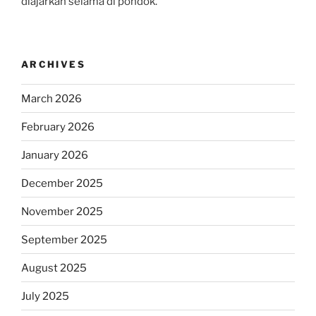
diajarkan selama di pondok.
ARCHIVES
March 2026
February 2026
January 2026
December 2025
November 2025
September 2025
August 2025
July 2025