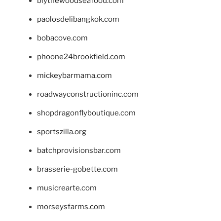
blythewoodseafood.com
paolosdelibangkok.com
bobacove.com
phoone24brookfield.com
mickeybarmama.com
roadwayconstructioninc.com
shopdragonflyboutique.com
sportszilla.org
batchprovisionsbar.com
brasserie-gobette.com
musicrearte.com
morseysfarms.com