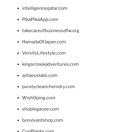
intelligenceqatar.com
PikaPikaApp.com
takecareofbusinessdfw.org
HamadaOfJapan.com
VersifyLifestyle.com
kingscreekadventures.com
antaeuslabs.com
purelycleanchemdry.com
WishOping.com
shoplegacee.com
bonvivantshop.com
CupPlante.com