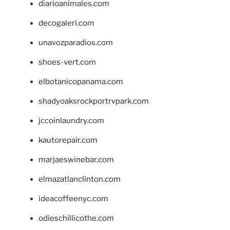
diarioanimales.com
decogaleri.com
unavozparadios.com
shoes-vert.com
elbotanicopanama.com
shadyoaksrockportrvpark.com
jccoinlaundry.com
kautorepair.com
marjaeswinebar.com
elmazatlanclinton.com
ideacoffeenyc.com
odieschillicothe.com