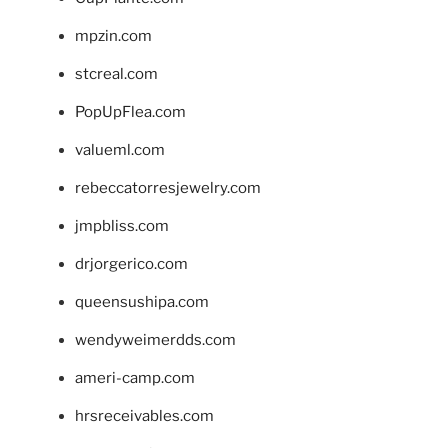
mpzin.com
stcreal.com
PopUpFlea.com
valueml.com
rebeccatorresjewelry.com
jmpbliss.com
drjorgerico.com
queensushipa.com
wendyweimerdds.com
ameri-camp.com
hrsreceivables.com