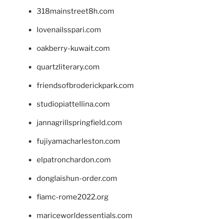
318mainstreet8h.com
lovenailsspari.com
oakberry-kuwait.com
quartzliterary.com
friendsofbroderickpark.com
studiopiattellina.com
jannagrillspringfield.com
fujiyamacharleston.com
elpatronchardon.com
donglaishun-order.com
fiamc-rome2022.org
mariceworldessentials.com