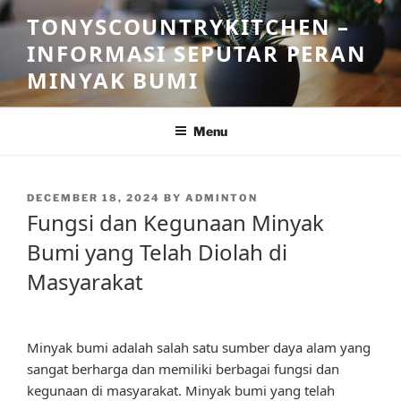
Skip
TONYSCOUNTRYKITCHEN –
to
INFORMASI SEPUTAR PERAN
content
MINYAK BUMI
Menu
POSTED
DECEMBER 18, 2024
BY
ADMINTON
ON
Fungsi dan Kegunaan Minyak
Bumi yang Telah Diolah di
Masyarakat
Minyak bumi adalah salah satu sumber daya alam yang
sangat berharga dan memiliki berbagai fungsi dan
kegunaan di masyarakat. Minyak bumi yang telah