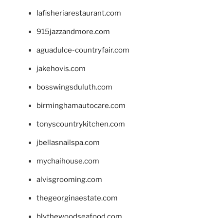
lafisheriarestaurant.com
915jazzandmore.com
aguadulce-countryfair.com
jakehovis.com
bosswingsduluth.com
birminghamautocare.com
tonyscountrykitchen.com
jbellasnailspa.com
mychaihouse.com
alvisgrooming.com
thegeorginaestate.com
blythewoodseafood.com