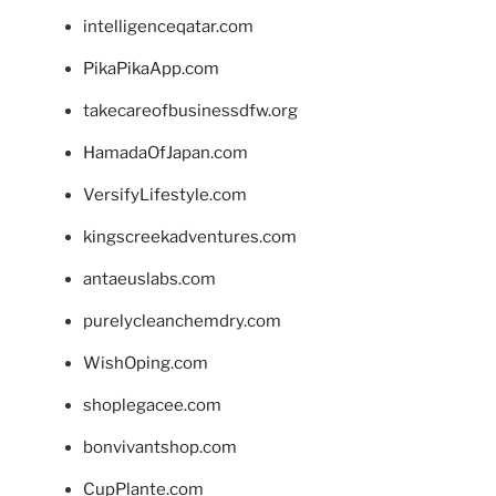
intelligenceqatar.com
PikaPikaApp.com
takecareofbusinessdfw.org
HamadaOfJapan.com
VersifyLifestyle.com
kingscreekadventures.com
antaeuslabs.com
purelycleanchemdry.com
WishOping.com
shoplegacee.com
bonvivantshop.com
CupPlante.com