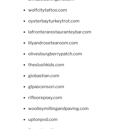
wolfcitytattoo.com
oysterbayturkeytrot.com
lafronterarestauranteybar.com
lilyandrosetearoom.com
olivesburgberrypatch.com
theslushkids.com
giobastian.com
glpascensori.com
rifloorepoxy.com
woolleymillingandpaving.com
uptonpvd.com