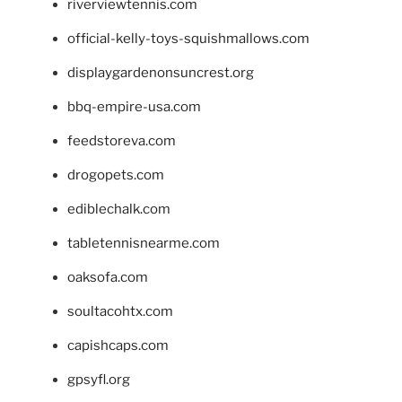
riverviewtennis.com
official-kelly-toys-squishmallows.com
displaygardenonsuncrest.org
bbq-empire-usa.com
feedstoreva.com
drogopets.com
ediblechalk.com
tabletennisnearme.com
oaksofa.com
soultacohtx.com
capishcaps.com
gpsyfl.org