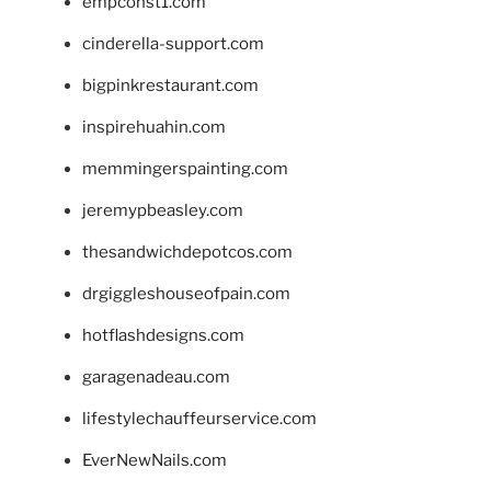
empconst1.com
cinderella-support.com
bigpinkrestaurant.com
inspirehuahin.com
memmingerspainting.com
jeremypbeasley.com
thesandwichdepotcos.com
drgiggleshouseofpain.com
hotflashdesigns.com
garagenadeau.com
lifestylechauffeurservice.com
EverNewNails.com