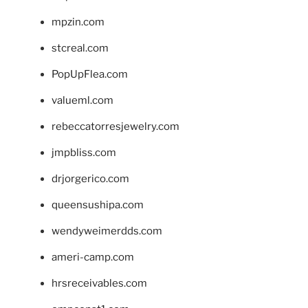
mpzin.com
stcreal.com
PopUpFlea.com
valueml.com
rebeccatorresjewelry.com
jmpbliss.com
drjorgerico.com
queensushipa.com
wendyweimerdds.com
ameri-camp.com
hrsreceivables.com