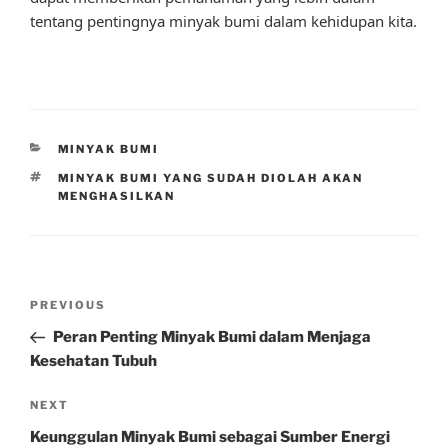
tentang pentingnya minyak bumi dalam kehidupan kita.
CATEGORIES
MINYAK BUMI
TAGS
MINYAK BUMI YANG SUDAH DIOLAH AKAN
MENGHASILKAN
Post
Previous
PREVIOUS
navigation
Post
Peran Penting Minyak Bumi dalam Menjaga
Kesehatan Tubuh
Next
NEXT
Post
Keunggulan Minyak Bumi sebagai Sumber Energi