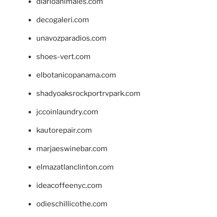
diarioanimales.com
decogaleri.com
unavozparadios.com
shoes-vert.com
elbotanicopanama.com
shadyoaksrockportrvpark.com
jccoinlaundry.com
kautorepair.com
marjaeswinebar.com
elmazatlanclinton.com
ideacoffeenyc.com
odieschillicothe.com