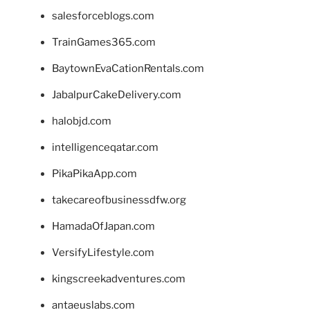
salesforceblogs.com
TrainGames365.com
BaytownEvaCationRentals.com
JabalpurCakeDelivery.com
halobjd.com
intelligenceqatar.com
PikaPikaApp.com
takecareofbusinessdfw.org
HamadaOfJapan.com
VersifyLifestyle.com
kingscreekadventures.com
antaeuslabs.com