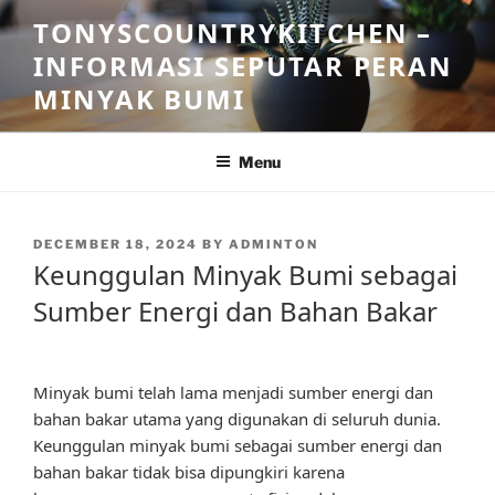
Skip
TONYSCOUNTRYKITCHEN –
to
INFORMASI SEPUTAR PERAN
content
MINYAK BUMI
Menu
POSTED
DECEMBER 18, 2024
BY
ADMINTON
ON
Keunggulan Minyak Bumi sebagai
Sumber Energi dan Bahan Bakar
Minyak bumi telah lama menjadi sumber energi dan
bahan bakar utama yang digunakan di seluruh dunia.
Keunggulan minyak bumi sebagai sumber energi dan
bahan bakar tidak bisa dipungkiri karena