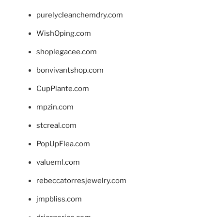
purelycleanchemdry.com
WishOping.com
shoplegacee.com
bonvivantshop.com
CupPlante.com
mpzin.com
stcreal.com
PopUpFlea.com
valueml.com
rebeccatorresjewelry.com
jmpbliss.com