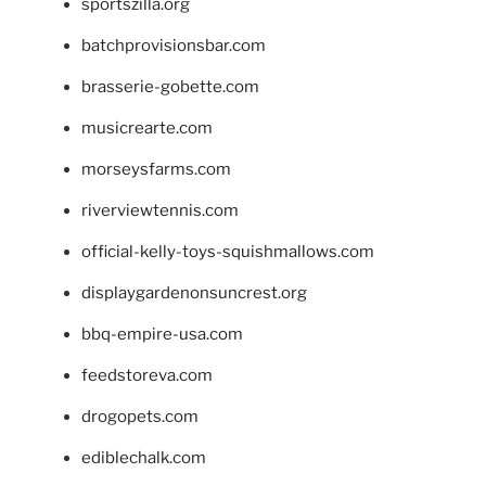
sportszilla.org
batchprovisionsbar.com
brasserie-gobette.com
musicrearte.com
morseysfarms.com
riverviewtennis.com
official-kelly-toys-squishmallows.com
displaygardenonsuncrest.org
bbq-empire-usa.com
feedstoreva.com
drogopets.com
ediblechalk.com