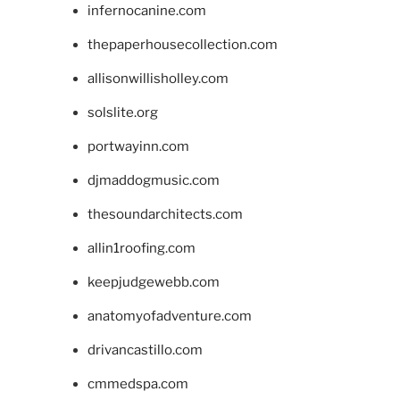
infernocanine.com
thepaperhousecollection.com
allisonwillisholley.com
solslite.org
portwayinn.com
djmaddogmusic.com
thesoundarchitects.com
allin1roofing.com
keepjudgewebb.com
anatomyofadventure.com
drivancastillo.com
cmmedspa.com