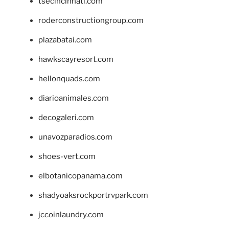
tsecincinnati.com
roderconstructiongroup.com
plazabatai.com
hawkscayresort.com
hellonquads.com
diarioanimales.com
decogaleri.com
unavozparadios.com
shoes-vert.com
elbotanicopanama.com
shadyoaksrockportrvpark.com
jccoinlaundry.com