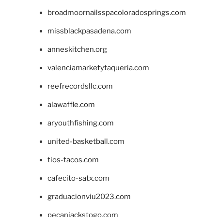
broadmoornailsspacoloradosprings.com
missblackpasadena.com
anneskitchen.org
valenciamarketytaqueria.com
reefrecordsllc.com
alawaffle.com
aryouthfishing.com
united-basketball.com
tios-tacos.com
cafecito-satx.com
graduacionviu2023.com
pecanjackstogo.com