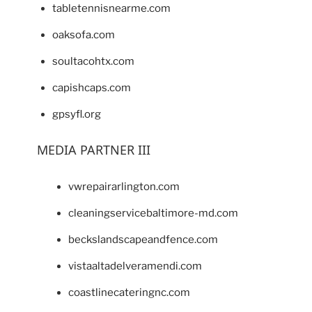
tabletennisnearme.com
oaksofa.com
soultacohtx.com
capishcaps.com
gpsyfl.org
MEDIA PARTNER III
vwrepairarlington.com
cleaningservicebaltimore-md.com
beckslandscapeandfence.com
vistaaltadelveramendi.com
coastlinecateringnc.com