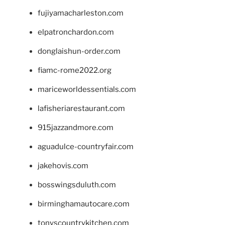
fujiyamacharleston.com
elpatronchardon.com
donglaishun-order.com
fiamc-rome2022.org
mariceworldessentials.com
lafisheriarestaurant.com
915jazzandmore.com
aguadulce-countryfair.com
jakehovis.com
bosswingsduluth.com
birminghamautocare.com
tonyscountrykitchen.com