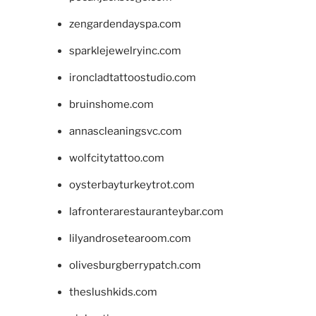
zengardendayspa.com
sparklejewelryinc.com
ironcladtattoostudio.com
bruinshome.com
annascleaningsvc.com
wolfcitytattoo.com
oysterbayturkeytrot.com
lafronterarestauranteybar.com
lilyandrosetearoom.com
olivesburgberrypatch.com
theslushkids.com