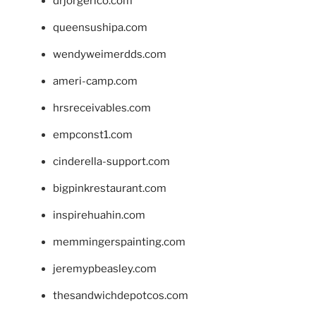
drjorgerico.com
queensushipa.com
wendyweimerdds.com
ameri-camp.com
hrsreceivables.com
empconst1.com
cinderella-support.com
bigpinkrestaurant.com
inspirehuahin.com
memmingerspainting.com
jeremypbeasley.com
thesandwichdepotcos.com