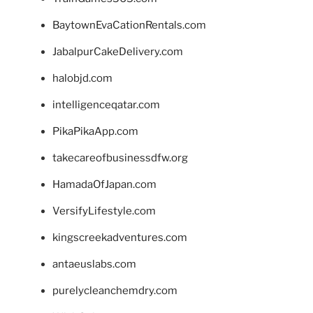
BaytownEvaCationRentals.com
JabalpurCakeDelivery.com
halobjd.com
intelligenceqatar.com
PikaPikaApp.com
takecareofbusinessdfw.org
HamadaOfJapan.com
VersifyLifestyle.com
kingscreekadventures.com
antaeuslabs.com
purelycleanchemdry.com