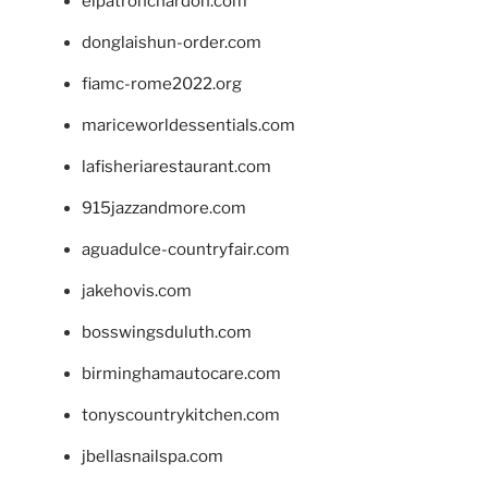
elpatronchardon.com
donglaishun-order.com
fiamc-rome2022.org
mariceworldessentials.com
lafisheriarestaurant.com
915jazzandmore.com
aguadulce-countryfair.com
jakehovis.com
bosswingsduluth.com
birminghamautocare.com
tonyscountrykitchen.com
jbellasnailspa.com