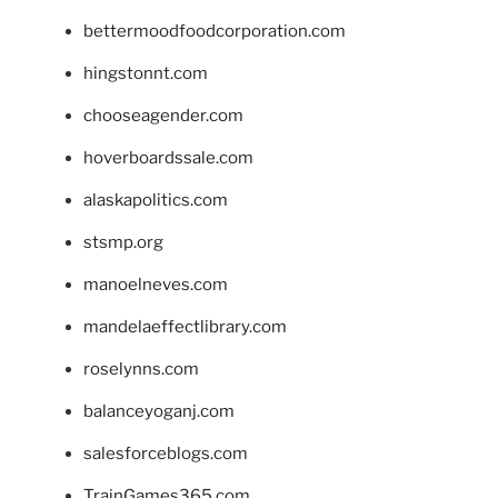
bettermoodfoodcorporation.com
hingstonnt.com
chooseagender.com
hoverboardssale.com
alaskapolitics.com
stsmp.org
manoelneves.com
mandelaeffectlibrary.com
roselynns.com
balanceyoganj.com
salesforceblogs.com
TrainGames365.com