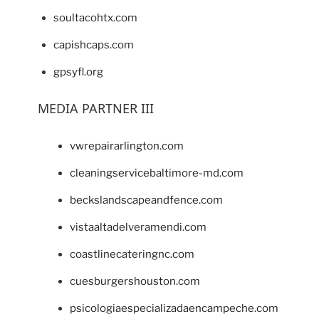
soultacohtx.com
capishcaps.com
gpsyfl.org
MEDIA PARTNER III
vwrepairarlington.com
cleaningservicebaltimore-md.com
beckslandscapeandfence.com
vistaaltadelveramendi.com
coastlinecateringnc.com
cuesburgershouston.com
psicologiaespecializadaencampeche.com