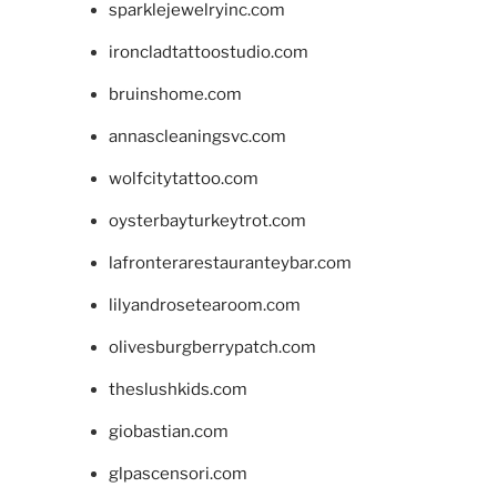
sparklejewelryinc.com
ironcladtattoostudio.com
bruinshome.com
annascleaningsvc.com
wolfcitytattoo.com
oysterbayturkeytrot.com
lafronterarestauranteybar.com
lilyandrosetearoom.com
olivesburgberrypatch.com
theslushkids.com
giobastian.com
glpascensori.com