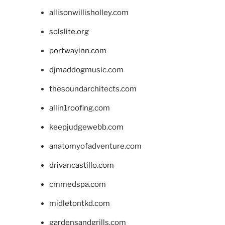
allisonwillisholley.com
solslite.org
portwayinn.com
djmaddogmusic.com
thesoundarchitects.com
allin1roofing.com
keepjudgewebb.com
anatomyofadventure.com
drivancastillo.com
cmmedspa.com
midletontkd.com
gardensandgrills.com