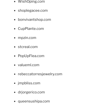
WishOping.com
shoplegacee.com
bonvivantshop.com
CupPlante.com
mpzin.com
stcreal.com
PopUpFlea.com
valueml.com
rebeccatorresjewelry.com
jmpbliss.com
drjorgerico.com
queensushipa.com