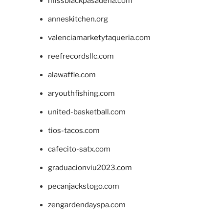
missblackpasadena.com
anneskitchen.org
valenciamarketytaqueria.com
reefrecordsllc.com
alawaffle.com
aryouthfishing.com
united-basketball.com
tios-tacos.com
cafecito-satx.com
graduacionviu2023.com
pecanjackstogo.com
zengardendayspa.com