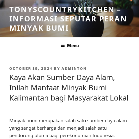
Skip
TONYSCOUNTRYKITCHEN –
to
INFORMASI SEPUTAR PERAN
content
MINYAK BUMI
Menu
POSTED
OCTOBER 19, 2024
BY
ADMINTON
ON
Kaya Akan Sumber Daya Alam,
Inilah Manfaat Minyak Bumi
Kalimantan bagi Masyarakat Lokal
Minyak bumi merupakan salah satu sumber daya alam
yang sangat berharga dan menjadi salah satu
pendorong utama bagi perekonomian Indonesia.