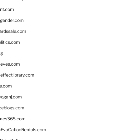
nnt.com
gender.com
ardssale.com
litics.com
rg
neves.com
ffectlibrary.com
ns.com
yoganj.com
rceblogs.com
ames365.com
EvaCationRentals.com