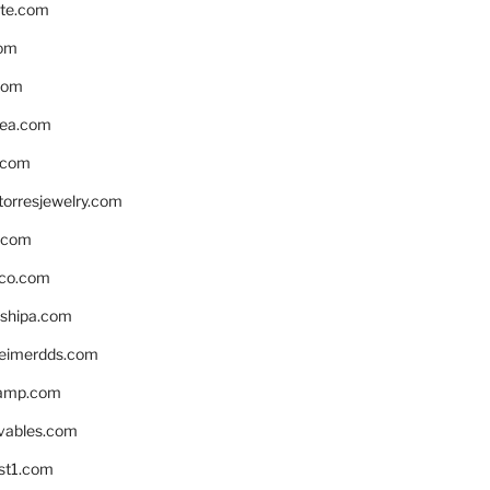
te.com
om
com
ea.com
.com
torresjewelry.com
s.com
ico.com
shipa.com
eimerdds.com
camp.com
ivables.com
st1.com