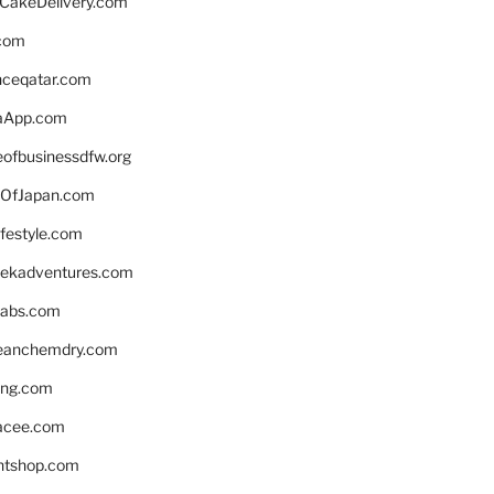
rCakeDelivery.com
.com
enceqatar.com
aApp.com
eofbusinessdfw.org
OfJapan.com
ifestyle.com
eekadventures.com
labs.com
leanchemdry.com
ing.com
acee.com
ntshop.com