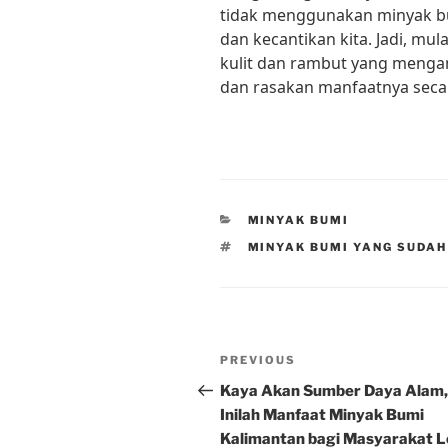
tidak menggunakan minyak bu
dan kecantikan kita. Jadi, m
kulit dan rambut yang menga
dan rasakan manfaatnya seca
CATEGORIES
MINYAK BUMI
TAGS
MINYAK BUMI YANG SUDAH
Post
Previous
PREVIOUS
navigation
Post
Kaya Akan Sumber Daya Alam,
Inilah Manfaat Minyak Bumi
Kalimantan bagi Masyarakat L