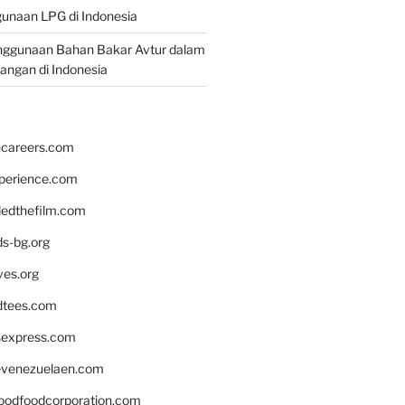
unaan LPG di Indonesia
nggunaan Bahan Bakar Avtur dalam
bangan di Indonesia
hcareers.com
xperience.com
edthefilm.com
ds-bg.org
ves.org
tees.com
rsexpress.com
venezuelaen.com
oodfoodcorporation.com