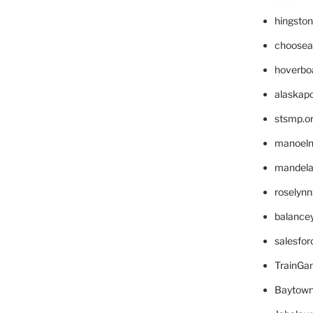
hingsto
choosea
hoverbo
alaskapo
stsmp.o
manoel
mandelae
roselyn
balance
salesfo
TrainG
Baytown