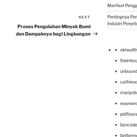
Manfaat Pengg
Pentingnya Pe
NEXT
Next
Industri Pener
Post
Proses Pengolahan Minyak Bumi
dan Dampaknya bagi Lingkungan
okhealt
theinte
unbound
catfrien
marianli
wayward
pidfloo
bancode
betterm