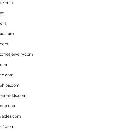
te.com
om
com
ea.com
.com
torresjewelry.com
s.com
ico.com
shipa.com
eimerdds.com
camp.com
ivables.com
st1.com