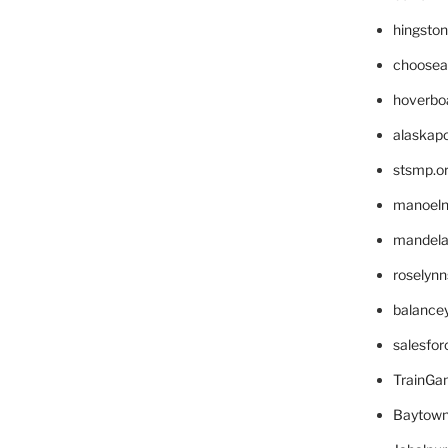
hingsto
choosea
hoverbo
alaskapo
stsmp.o
manoel
mandelae
roselyn
balance
salesfo
TrainG
Baytown