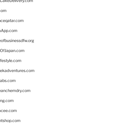
rCakeDelivery.com
.com
enceqatar.com
aApp.com
eofbusinessdfw.org
OfJapan.com
ifestyle.com
eekadventures.com
labs.com
leanchemdry.com
ing.com
acee.com
ntshop.com