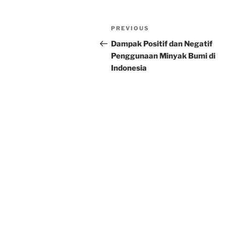
Post
Previous
PREVIOUS
navigation
Post
Dampak Positif dan Negatif
Penggunaan Minyak Bumi di
Indonesia