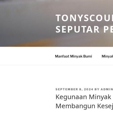
Skip
to
TONYSCOU
content
SEPUTAR P
Manfaat Minyak Bumi
Minya
POSTED
SEPTEMBER 8, 2024
BY
ADMI
ON
Kegunaan Minyak
Membangun Kesej