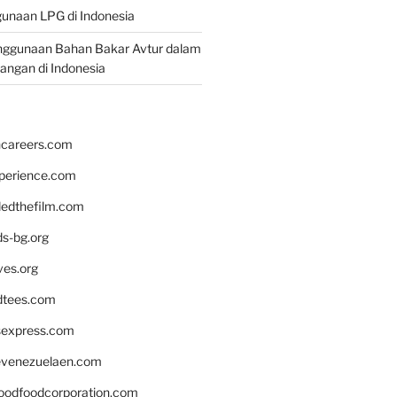
unaan LPG di Indonesia
nggunaan Bahan Bakar Avtur dalam
bangan di Indonesia
hcareers.com
xperience.com
edthefilm.com
ds-bg.org
ves.org
tees.com
rsexpress.com
venezuelaen.com
oodfoodcorporation.com