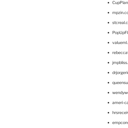
CupPlan
mpzin.c
stcreal.
PopUpFl
valueml
rebecca
jmpblis
drjorger
queensu
wendyw
ameri-
hrsrece
empcon