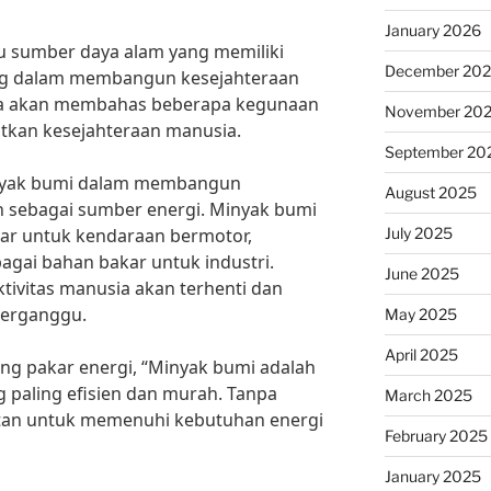
January 2026
u sumber daya alam yang memiliki
December 20
ng dalam membangun kesejahteraan
kita akan membahas beberapa kegunaan
November 20
tkan kesejahteraan manusia.
September 20
nyak bumi dalam membangun
August 2025
h sebagai sumber energi. Minyak bumi
July 2025
ar untuk kendaraan bermotor,
gai bahan bakar untuk industri.
June 2025
tivitas manusia akan terhenti dan
terganggu.
May 2025
April 2025
ang pakar energi, “Minyak bumi adalah
g paling efisien dan murah. Tanpa
March 2025
litan untuk memenuhi kebutuhan energi
February 2025
January 2025