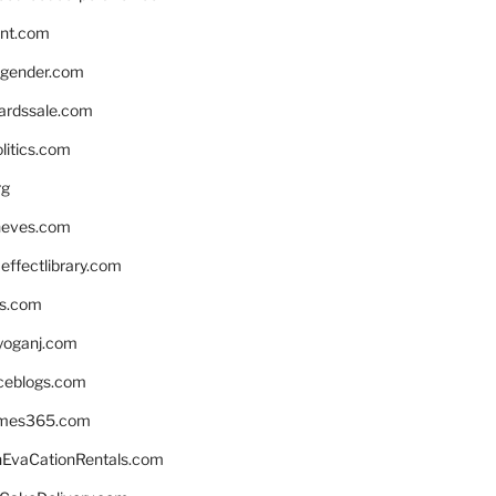
nnt.com
gender.com
ardssale.com
litics.com
rg
neves.com
ffectlibrary.com
ns.com
yoganj.com
rceblogs.com
ames365.com
EvaCationRentals.com