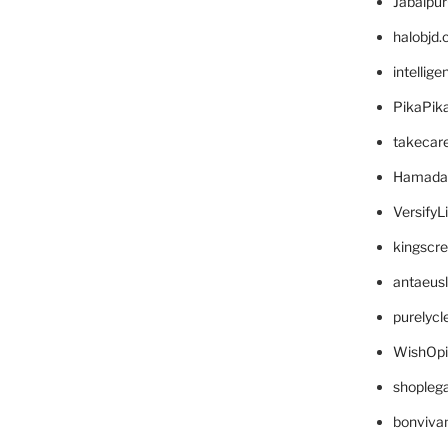
Jabalpu
halobjd
intellig
PikaPik
takecar
Hamada
VersifyL
kingscr
antaeus
purelyc
WishOp
shopleg
bonviva