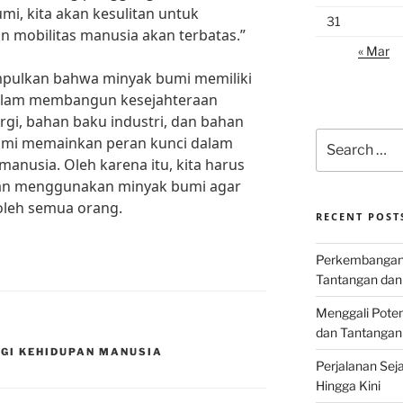
mi, kita akan kesulitan untuk
31
n mobilitas manusia akan terbatas.”
« Mar
mpulkan bahwa minyak bumi memiliki
dalam membangun kesejahteraan
gi, bahan baku industri, dan bahan
Search
bumi memainkan peran kunci dalam
for:
anusia. Oleh karena itu, kita harus
dan menggunakan minyak bumi agar
oleh semua orang.
RECENT POST
Perkembangan I
Tantangan dan
Menggali Poten
dan Tantangan
GI KEHIDUPAN MANUSIA
Perjalanan Seja
Hingga Kini