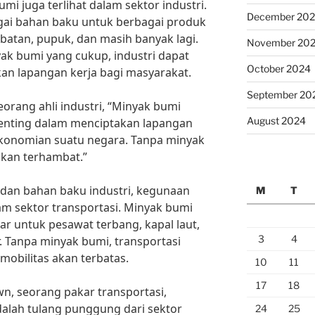
mi juga terlihat dalam sektor industri.
December 20
ai bahan baku untuk berbagai produk
-obatan, pupuk, dan masih banyak lagi.
November 20
k bumi yang cukup, industri dapat
October 2024
kan lapangan kerja bagi masyarakat.
September 20
orang ahli industri, “Minyak bumi
August 2024
penting dalam menciptakan lapangan
konomian suatu negara. Tanpa minyak
akan terhambat.”
 dan bahan baku industri, kegunaan
M
T
am sektor transportasi. Minyak bumi
r untuk pesawat terbang, kapal laut,
3
4
 Tanpa minyak bumi, transportasi
obilitas akan terbatas.
10
11
17
18
own, seorang pakar transportasi,
alah tulang punggung dari sektor
24
25