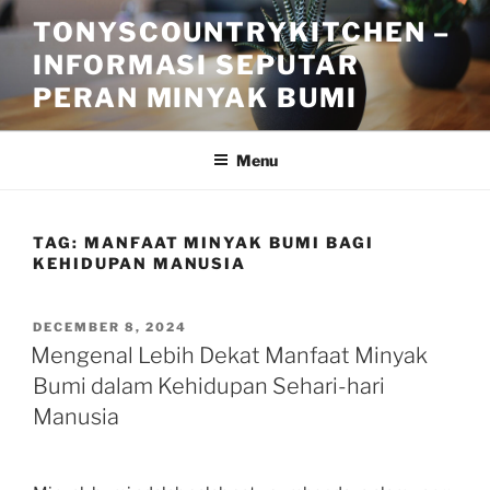
Skip
TONYSCOUNTRYKITCHEN –
to
INFORMASI SEPUTAR
content
PERAN MINYAK BUMI
Menu
TAG:
MANFAAT MINYAK BUMI BAGI
KEHIDUPAN MANUSIA
POSTED
DECEMBER 8, 2024
ON
Mengenal Lebih Dekat Manfaat Minyak
Bumi dalam Kehidupan Sehari-hari
Manusia