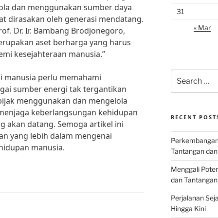
elola dan menggunakan sumber daya
31
at dirasakan oleh generasi mendatang.
« Mar
rof. Dr. Ir. Bambang Brodjonegoro,
erupakan aset berharga yang harus
emi kesejahteraan manusia.”
Search
ai manusia perlu memahami
for:
ai sumber energi tak tergantikan
 bijak menggunakan dan mengelola
t menjaga keberlangsungan kehidupan
RECENT POST
ng akan datang. Semoga artikel ini
n yang lebih dalam mengenai
Perkembangan I
hidupan manusia.
Tantangan dan
Menggali Poten
dan Tantangan
Perjalanan Seja
Hingga Kini