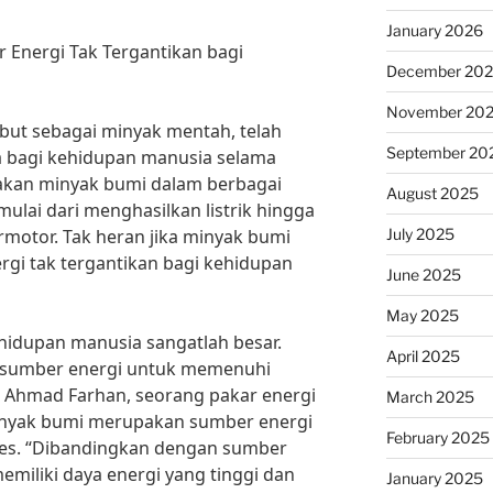
January 2026
 Energi Tak Tergantikan bagi
December 20
November 20
ebut sebagai minyak mentah, telah
September 20
 bagi kehidupan manusia selama
akan minyak bumi dalam berbagai
August 2025
mulai dari menghasilkan listrik hingga
July 2025
otor. Tak heran jika minyak bumi
gi tak tergantikan bagi kehidupan
June 2025
May 2025
hidupan manusia sangatlah besar.
April 2025
i sumber energi untuk memenuhi
r. Ahmad Farhan, seorang pakar energi
March 2025
minyak bumi merupakan sumber energi
February 2025
ses. “Dibandingkan dengan sumber
emiliki daya energi yang tinggi dan
January 2025