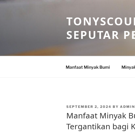
Skip
to
TONYSCOU
content
SEPUTAR P
Manfaat Minyak Bumi
Minya
POSTED
SEPTEMBER 2, 2024
BY
ADMI
ON
Manfaat Minyak B
Tergantikan bagi