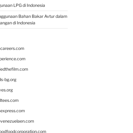
unaan LPG di Indonesia
nggunaan Bahan Bakar Avtur dalam
bangan di Indonesia
hcareers.com
xperience.com
edthefilm.com
ds-bg.org
ves.org
tees.com
rsexpress.com
venezuelaen.com
oodfoodcorporation.com