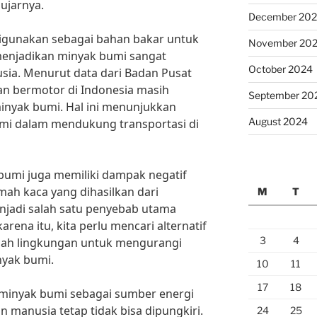
ujarnya.
December 20
 digunakan sebagai bahan bakar untuk
November 20
menjadikan minyak bumi sangat
October 2024
sia. Menurut data dari Badan Pusat
aan bermotor di Indonesia masih
September 20
nyak bumi. Hal ini menunjukkan
August 2024
mi dalam mendukung transportasi di
umi juga memiliki dampak negatif
mah kaca yang dihasilkan dari
M
T
jadi salah satu penyebab utama
arena itu, kita perlu mencari alternatif
3
4
mah lingkungan untuk mengurangi
nyak bumi.
10
11
17
18
minyak bumi sebagai sumber energi
n manusia tetap tidak bisa dipungkiri.
24
25