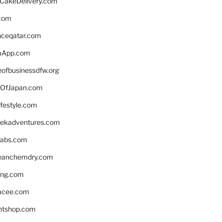
rCakeDelivery.com
.com
enceqatar.com
aApp.com
eofbusinessdfw.org
OfJapan.com
ifestyle.com
eekadventures.com
labs.com
leanchemdry.com
ing.com
acee.com
ntshop.com