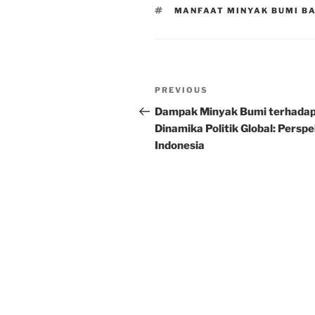
TAGS
MANFAAT MINYAK BUMI BA
Post
Previous
PREVIOUS
navigation
Post
Dampak Minyak Bumi terhada
Dinamika Politik Global: Perspe
Indonesia