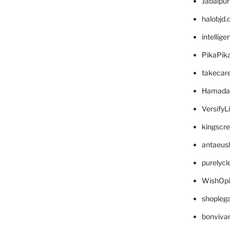
Jabalpu
halobjd
intellig
PikaPik
takecar
Hamada
VersifyL
kingscr
antaeus
purelyc
WishOp
shopleg
bonviva