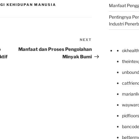
GI KEHIDUPAN MANUSIA
Manfaat Pengg
Pentingnya Pe
Industri Pener
NEXT
Next
Post
p
Manfaat dan Proses Pengolahan
okhealt
ktif
Minyak Bumi
theinte
unbound
catfrien
marianli
wayward
pidfloo
bancode
betterm