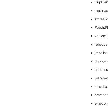
CupPlan
mpzin.c
stcreal.
PopUpFl
valueml
rebecca
jmpblis
drjorger
queensu
wendyw
ameri-
hrsrece
empcon