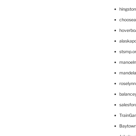
hingsto
choosea
hoverbo
alaskapo
stsmp.o
manoel
mandelae
roselyn
balance
salesfo
TrainG
Baytown