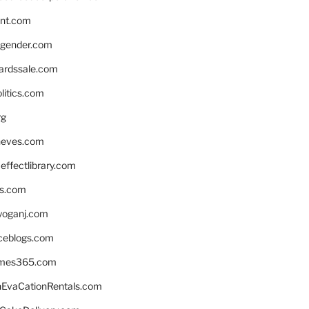
nnt.com
gender.com
ardssale.com
litics.com
rg
neves.com
ffectlibrary.com
ns.com
yoganj.com
rceblogs.com
ames365.com
EvaCationRentals.com