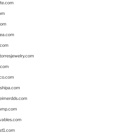
te.com
om
com
ea.com
.com
torresjewelry.com
s.com
ico.com
shipa.com
eimerdds.com
camp.com
ivables.com
st1.com