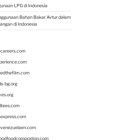
unaan LPG di Indonesia
nggunaan Bahan Bakar Avtur dalam
bangan di Indonesia
hcareers.com
xperience.com
edthefilm.com
ds-bg.org
ves.org
tees.com
rsexpress.com
venezuelaen.com
oodfoodcorporation.com