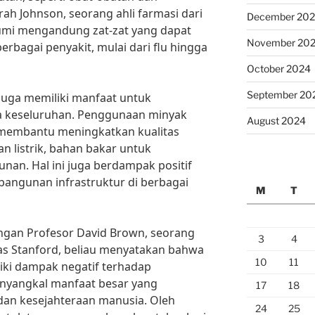
rah Johnson, seorang ahli farmasi dari
December 20
bumi mengandung zat-zat yang dapat
November 20
rbagai penyakit, mulai dari flu hingga
October 2024
September 20
 juga memiliki manfaat untuk
a keseluruhan. Penggunaan minyak
August 2024
 membantu meningkatkan kualitas
n listrik, bahan bakar untuk
nan. Hal ini juga berdampak positif
ngunan infrastruktur di berbagai
M
T
gan Profesor David Brown, seorang
3
4
tas Stanford, beliau menyatakan bahwa
10
11
ki dampak negatif terhadap
menyangkal manfaat besar yang
17
18
dan kesejahteraan manusia. Oleh
24
25