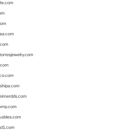
te.com
om
com
ea.com
.com
torresjewelry.com
s.com
ico.com
shipa.com
eimerdds.com
camp.com
ivables.com
st1.com