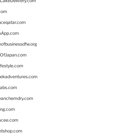
rCakeDelivery.com
.com
enceqatar.com
aApp.com
eofbusinessdfw.org
OfJapan.com
ifestyle.com
eekadventures.com
labs.com
leanchemdry.com
ing.com
acee.com
ntshop.com