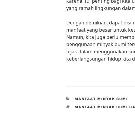
karena itu, penting bagi kit
yang ramah lingkungan dala
Dengan demikian, dapat disi
manfaat yang besar untuk ke
Namun, kita juga perlu memp
penggunaan minyak bumi ters
bijak dalam menggunakan sum
keberlangsungan hidup kita 
CATEGORIES
MANFAAT MINYAK BUMI
TAGS
MANFAAT MINYAK BUMI B