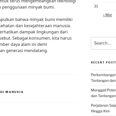
a untuk terus mengembangkan teknologi
31
m penggunaan minyak bumi.
« Mar
mpulkan bahwa minyak bumi memiliki
sehatan dan kesejahteraan manusia.
erhatikan dampak lingkungan dari
ebut. Sebagai konsumen, kita harus
Search
ber daya alam ini demi
for:
dan generasi mendatang.
RECENT POST
Perkembangan I
Tantangan dan
Menggali Poten
AGI MANUSIA
dan Tantangan
Perjalanan Seja
Hingga Kini