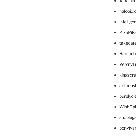
Jabalpu
halobjd
intellig
PikaPik
takecar
Hamada
VersifyL
kingscr
antaeus
purelyc
WishOp
shopleg
bonviva