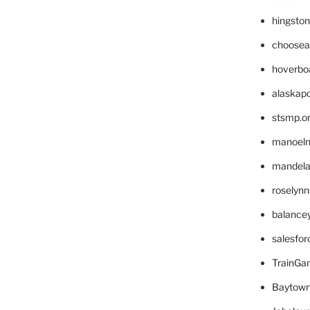
hingsto
choosea
hoverbo
alaskapo
stsmp.o
manoel
mandelae
roselyn
balance
salesfo
TrainG
Baytown