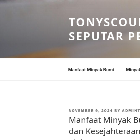
Skip
to
TONYSCOU
content
SEPUTAR P
Manfaat Minyak Bumi
Minya
POSTED
NOVEMBER 9, 2024
BY
ADMIN
ON
Manfaat Minyak B
dan Kesejahteraa