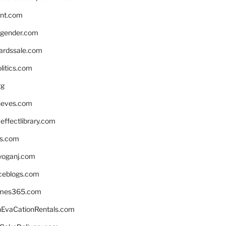
nnt.com
gender.com
ardssale.com
litics.com
rg
neves.com
ffectlibrary.com
ns.com
yoganj.com
rceblogs.com
ames365.com
EvaCationRentals.com