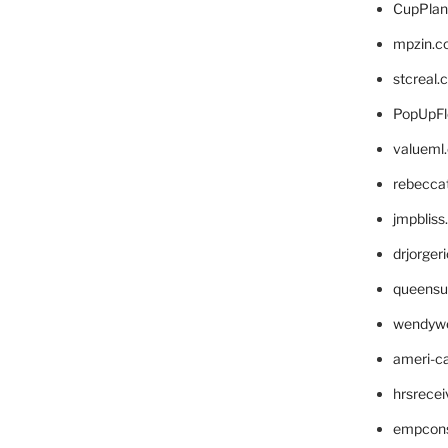
CupPlan
mpzin.c
stcreal.
PopUpFl
valueml
rebecca
jmpblis
drjorger
queensu
wendyw
ameri-
hrsrece
empcon