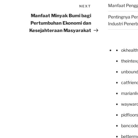
Manfaat Pengg
NEXT
Next
Post
Manfaat Minyak Bumi bagi
Pentingnya Pe
Pertumbuhan Ekonomi dan
Industri Pener
Kesejahteraan Masyarakat
okhealt
theinte
unbound
catfrien
marianli
wayward
pidfloo
bancode
betterm