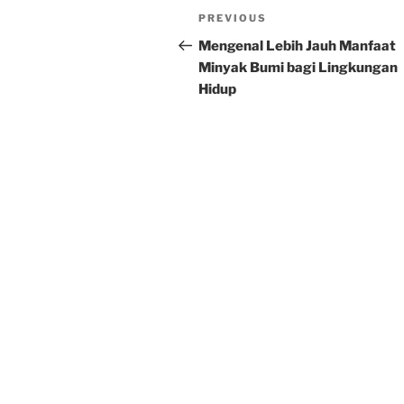
Post
Previous
PREVIOUS
navigation
Post
Mengenal Lebih Jauh Manfaat
Minyak Bumi bagi Lingkungan
Hidup