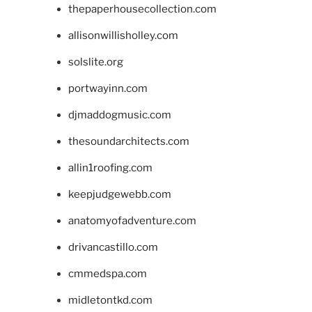
thepaperhousecollection.com
allisonwillisholley.com
solslite.org
portwayinn.com
djmaddogmusic.com
thesoundarchitects.com
allin1roofing.com
keepjudgewebb.com
anatomyofadventure.com
drivancastillo.com
cmmedspa.com
midletontkd.com