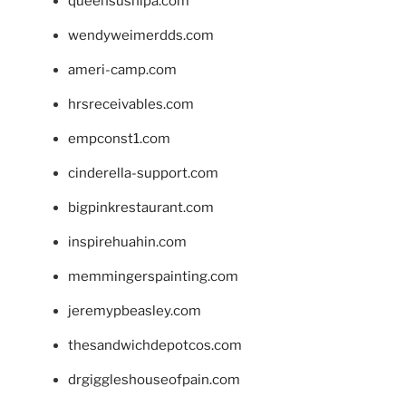
queensushipa.com
wendyweimerdds.com
ameri-camp.com
hrsreceivables.com
empconst1.com
cinderella-support.com
bigpinkrestaurant.com
inspirehuahin.com
memmingerspainting.com
jeremypbeasley.com
thesandwichdepotcos.com
drgiggleshouseofpain.com