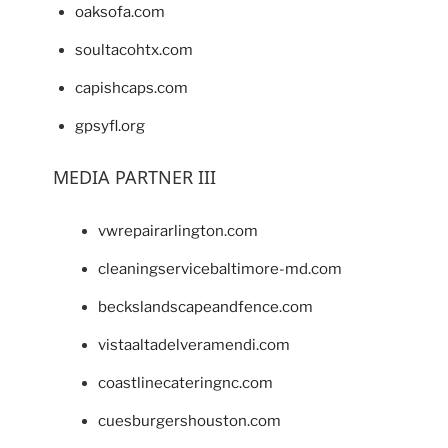
oaksofa.com
soultacohtx.com
capishcaps.com
gpsyfl.org
MEDIA PARTNER III
vwrepairarlington.com
cleaningservicebaltimore-md.com
beckslandscapeandfence.com
vistaaltadelveramendi.com
coastlinecateringnc.com
cuesburgershouston.com