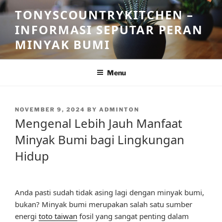
Skip
TONYSCOUNTRYKITCHEN –
to
INFORMASI SEPUTAR PERAN
content
MINYAK BUMI
Menu
POSTED
NOVEMBER 9, 2024
BY
ADMINTON
ON
Mengenal Lebih Jauh Manfaat
Minyak Bumi bagi Lingkungan
Hidup
Anda pasti sudah tidak asing lagi dengan minyak bumi,
bukan? Minyak bumi merupakan salah satu sumber
energi
toto taiwan
fosil yang sangat penting dalam