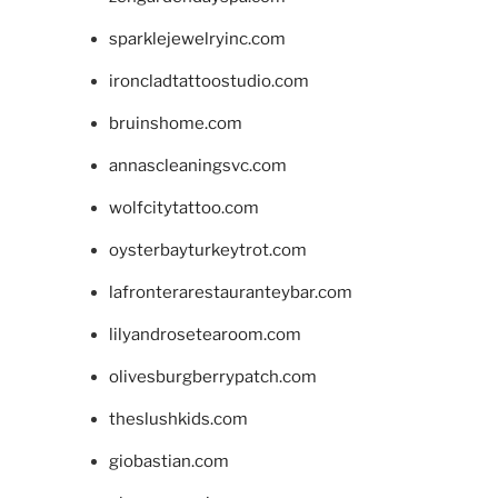
sparklejewelryinc.com
ironcladtattoostudio.com
bruinshome.com
annascleaningsvc.com
wolfcitytattoo.com
oysterbayturkeytrot.com
lafronterarestauranteybar.com
lilyandrosetearoom.com
olivesburgberrypatch.com
theslushkids.com
giobastian.com