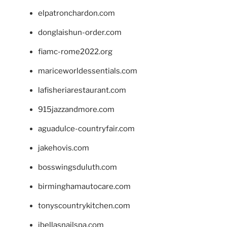
elpatronchardon.com
donglaishun-order.com
fiamc-rome2022.org
mariceworldessentials.com
lafisheriarestaurant.com
915jazzandmore.com
aguadulce-countryfair.com
jakehovis.com
bosswingsduluth.com
birminghamautocare.com
tonyscountrykitchen.com
jbellasnailspa.com