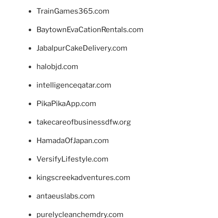
TrainGames365.com
BaytownEvaCationRentals.com
JabalpurCakeDelivery.com
halobjd.com
intelligenceqatar.com
PikaPikaApp.com
takecareofbusinessdfw.org
HamadaOfJapan.com
VersifyLifestyle.com
kingscreekadventures.com
antaeuslabs.com
purelycleanchemdry.com