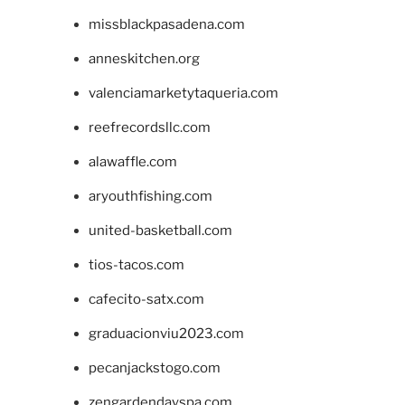
missblackpasadena.com
anneskitchen.org
valenciamarketytaqueria.com
reefrecordsllc.com
alawaffle.com
aryouthfishing.com
united-basketball.com
tios-tacos.com
cafecito-satx.com
graduacionviu2023.com
pecanjackstogo.com
zengardendayspa.com