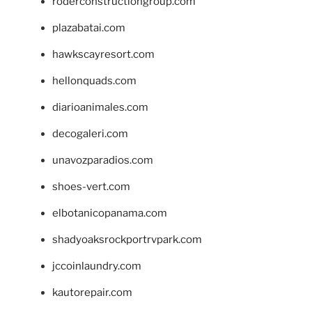
roderconstructiongroup.com
plazabatai.com
hawkscayresort.com
hellonquads.com
diarioanimales.com
decogaleri.com
unavozparadios.com
shoes-vert.com
elbotanicopanama.com
shadyoaksrockportrvpark.com
jccoinlaundry.com
kautorepair.com