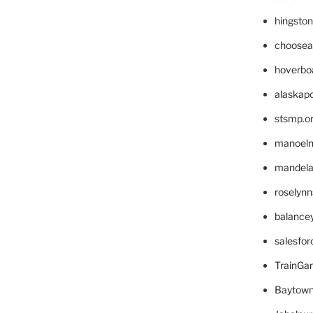
hingsto
choosea
hoverbo
alaskapo
stsmp.o
manoel
mandelae
roselyn
balance
salesfo
TrainG
Baytown