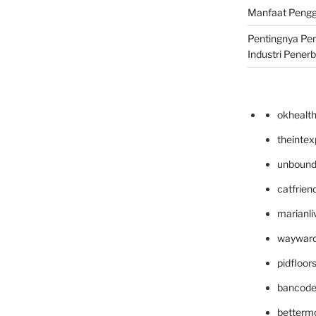
Manfaat Pengg
Pentingnya Pe
Industri Pener
okhealt
theinte
unbound
catfrien
marianli
wayward
pidfloo
bancode
betterm