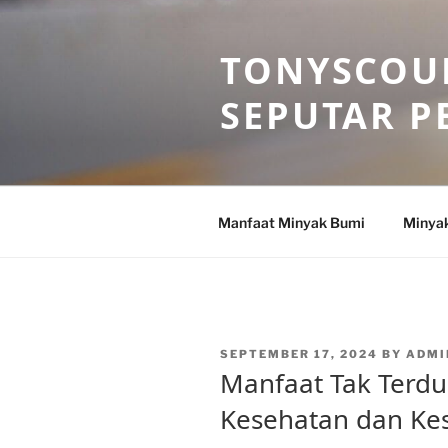
Skip
to
TONYSCOU
content
SEPUTAR P
Manfaat Minyak Bumi
Minya
POSTED
SEPTEMBER 17, 2024
BY
ADMI
ON
Manfaat Tak Terd
Kesehatan dan Ke