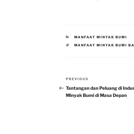
CATEGORIES
MANFAAT MINYAK BUMI
TAGS
MANFAAT MINYAK BUMI BA
Post
Previous
PREVIOUS
navigation
Post
Tantangan dan Peluang di Indus
Minyak Bumi di Masa Depan