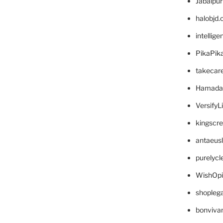
Jabalpu
halobjd
intellig
PikaPik
takecar
Hamada
VersifyL
kingscr
antaeus
purelyc
WishOp
shopleg
bonviva