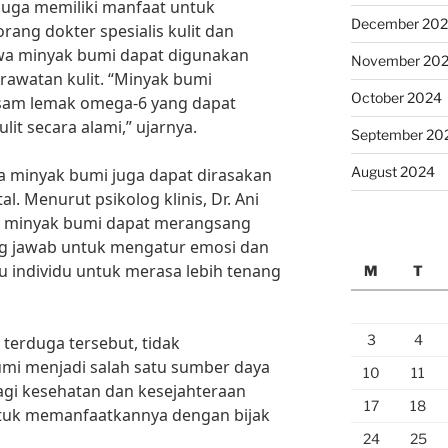
 juga memiliki manfaat untuk
December 20
eorang dokter spesialis kulit dan
wa minyak bumi dapat digunakan
November 20
rawatan kulit. “Minyak bumi
October 2024
sam lemak omega-6 yang dapat
t secara alami,” ujarnya.
September 20
August 2024
ga minyak bumi juga dapat dirasakan
. Menurut psikolog klinis, Dr. Ani
n minyak bumi dapat merangsang
g jawab untuk mengatur emosi dan
 individu untuk merasa lebih tenang
M
T
3
4
terduga tersebut, tidak
mi menjadi salah satu sumber daya
10
11
agi kesehatan dan kesejahteraan
17
18
untuk memanfaatkannya dengan bijak
24
25