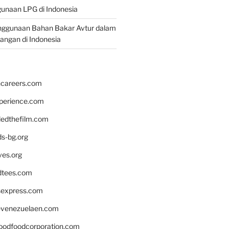
unaan LPG di Indonesia
nggunaan Bahan Bakar Avtur dalam
bangan di Indonesia
hcareers.com
xperience.com
edthefilm.com
ds-bg.org
ves.org
tees.com
rsexpress.com
venezuelaen.com
oodfoodcorporation.com