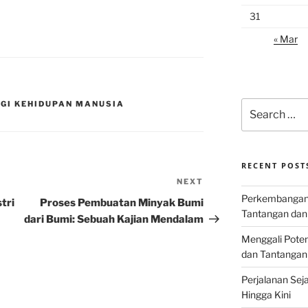
31
« Mar
Search
GI KEHIDUPAN MANUSIA
for:
RECENT POST
NEXT
Next
Perkembangan I
Post
tri
Proses Pembuatan Minyak Bumi
Tantangan dan
dari Bumi: Sebuah Kajian Mendalam
Menggali Poten
dan Tantangan
Perjalanan Seja
Hingga Kini