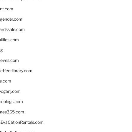
nnt.com
gender.com
ardssale.com
litics.com
rg
neves.com
ffectlibrary.com
ns.com
yoganj.com
rceblogs.com
ames365.com
EvaCationRentals.com