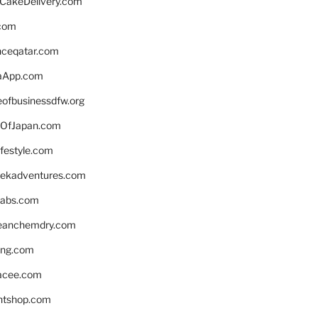
rCakeDelivery.com
.com
enceqatar.com
aApp.com
eofbusinessdfw.org
OfJapan.com
ifestyle.com
eekadventures.com
labs.com
leanchemdry.com
ing.com
acee.com
ntshop.com