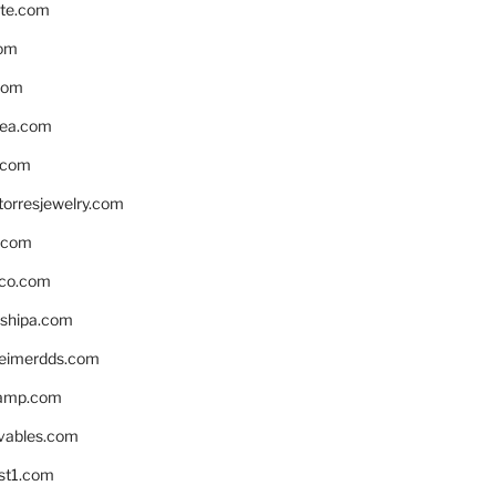
te.com
om
com
ea.com
.com
torresjewelry.com
s.com
ico.com
shipa.com
eimerdds.com
camp.com
ivables.com
st1.com