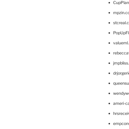
CupPlan
mpzin.c
stcreal.
PopUpFl
valueml
rebecca
jmpblis
drjorger
queensu
wendyw
ameri-
hrsrece
empcon