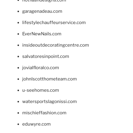
hotflashdesigns.com
garagenadeau.com
lifestylechauffeurservice.com
EverNewNails.com
insideoutdecoratingcentre.com
salvatoresinpoint.com
jovialfloralco.com
johnlscotthometeam.com
u-seehomes.com
watersportslagonissi.com
mischieffashion.com
eduwyre.com