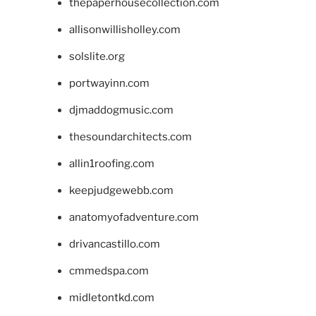
thepaperhousecollection.com
allisonwillisholley.com
solslite.org
portwayinn.com
djmaddogmusic.com
thesoundarchitects.com
allin1roofing.com
keepjudgewebb.com
anatomyofadventure.com
drivancastillo.com
cmmedspa.com
midletontkd.com