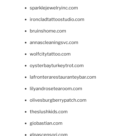
sparklejewelryinc.com
ironcladtattoostudio.com
bruinshome.com
annascleaningsvc.com
wolfcitytattoo.com
oysterbayturkeytrot.com
lafronterarestauranteybar.com
lilyandrosetearoom.com
olivesburgberrypatch.com
theslushkids.com
giobastian.com
glpascensori.com