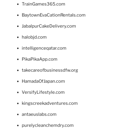
TrainGames365.com
BaytownEvaCationRentals.com
JabalpurCakeDelivery.com
halobjd.com
intelligenceqatar.com
PikaPikaApp.com
takecareofbusinessdfw.org
HamadaOfJapan.com
VersifyLifestyle.com
kingscreekadventures.com
antaeuslabs.com
purelycleanchemdry.com