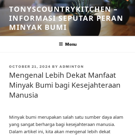
Skip
TONYSCOUNTRYKITCHEN –
to
INFORMASI SEPUTAR PERAN
content
MINYAK BUMI
Menu
POSTED
OCTOBER 21, 2024
BY
ADMINTON
ON
Mengenal Lebih Dekat Manfaat
Minyak Bumi bagi Kesejahteraan
Manusia
Minyak bumi merupakan salah satu sumber daya alam
yang sangat berharga bagi kesejahteraan manusia.
Dalam artikel ini, kita akan mengenal lebih dekat