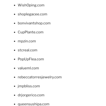
WishOping.com
shoplegacee.com
bonvivantshop.com
CupPlante.com
mpzin.com
stcreal.com
PopUpFlea.com
valueml.com
rebeccatorresjewelry.com
jmpbliss.com
drjorgerico.com
queensushipa.com