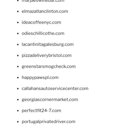
marjaeswinebar.com
elmazatlanclinton.com
ideacoffeenyc.com
odieschillicothe.com
lacantinitagalesburg.com
pizzadeliverybristol.com
greenstarsmogcheck.com
happypawspl.com
callahansautoservicecenter.com
georgiascornermarket.com
perfectfit24-7.com
portugalprivatedriver.com