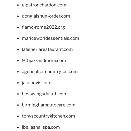
elpatronchardon.com
donglaishun-order.com
fiamc-rome2022.org
mariceworldessentials.com
lafisheriarestaurant.com
915jazzandmore.com
aguadulce-countryfair.com
jakehovis.com
bosswingsduluth.com
birminghamautocare.com
tonyscountrykitchen.com
jbellasnailspa.com