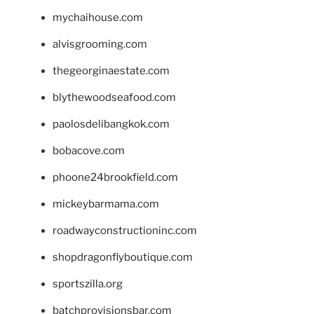
mychaihouse.com
alvisgrooming.com
thegeorginaestate.com
blythewoodseafood.com
paolosdelibangkok.com
bobacove.com
phoone24brookfield.com
mickeybarmama.com
roadwayconstructioninc.com
shopdragonflyboutique.com
sportszilla.org
batchprovisionsbar.com