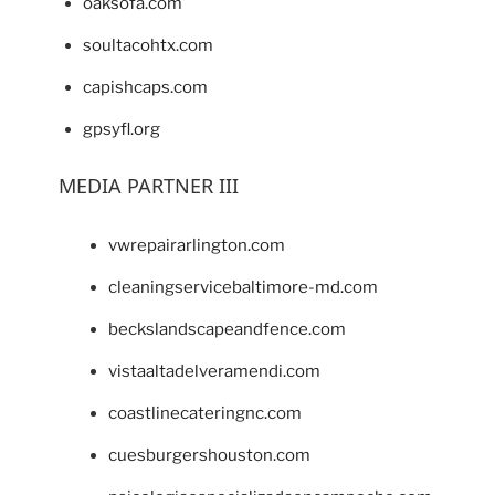
oaksofa.com
soultacohtx.com
capishcaps.com
gpsyfl.org
MEDIA PARTNER III
vwrepairarlington.com
cleaningservicebaltimore-md.com
beckslandscapeandfence.com
vistaaltadelveramendi.com
coastlinecateringnc.com
cuesburgershouston.com