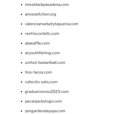
missblackpasadena.com
anneskitchen.org
valenciamarketytaqueria.com
reefrecordsllc.com
alawaffle.com
aryouthfishing.com
united-basketball.com
tios-tacos.com
cafecito-satx.com
graduacionviu2023.com
pecanjackstogo.com
zengardendayspa.com