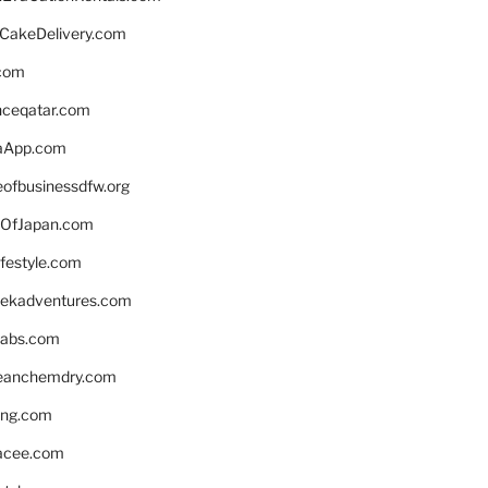
rCakeDelivery.com
.com
enceqatar.com
aApp.com
eofbusinessdfw.org
OfJapan.com
ifestyle.com
eekadventures.com
labs.com
leanchemdry.com
ing.com
acee.com