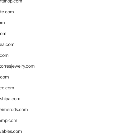
ntshop.com
te.com
om
com
ea.com
.com
torresjewelry.com
s.com
ico.com
shipa.com
eimerdds.com
camp.com
ivables.com