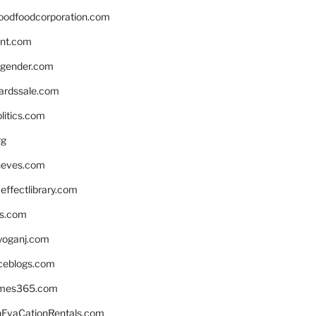
oodfoodcorporation.com
nnt.com
gender.com
ardssale.com
litics.com
rg
neves.com
ffectlibrary.com
ns.com
yoganj.com
rceblogs.com
ames365.com
EvaCationRentals.com