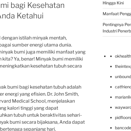
Hingga Kini
mi bagi Kesehatan
Anda Ketahui
Manfaat Pengg
Pentingnya Pe
Industri Pener
l dengan istilah minyak mentah,
bagai sumber energi utama dunia.
nyak bumi juga memiliki manfaat yang
okhealt
h kita? Ya, benar! Minyak bumi memiliki
meningkatkan kesehatan tubuh secara
theinte
unbound
catfrien
yak bumi bagi kesehatan tubuh adalah
nergi yang efisien. Dr. John Smith,
marianli
arvard Medical School, menjelaskan
wayward
 kalori tinggi yang dapat
hkan tubuh untuk beraktivitas sehari-
pidfloo
yak bumi secara bijaksana, Anda dapat
bancode
bertenaga sepanjang hari.