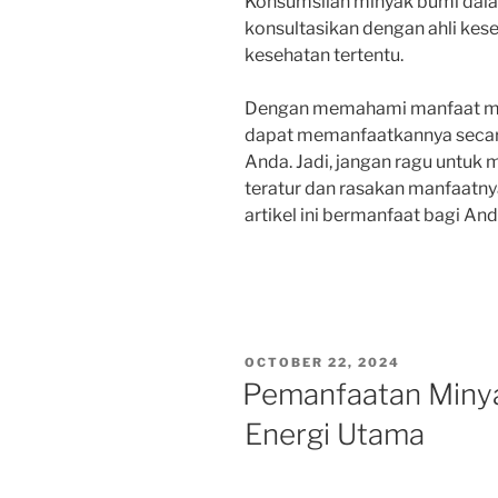
Konsumsilah minyak bumi dal
konsultasikan dengan ahli kese
kesehatan tertentu.
Dengan memahami manfaat min
dapat memanfaatkannya secar
Anda. Jadi, jangan ragu untu
teratur dan rasakan manfaatn
artikel ini bermanfaat bagi An
POSTED
OCTOBER 22, 2024
ON
Pemanfaatan Miny
Energi Utama