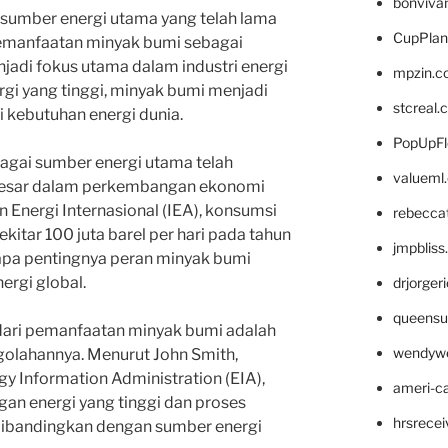
bonviva
 sumber energi utama yang telah lama
CupPlan
emanfaatan minyak bumi sebagai
jadi fokus utama dalam industri energi
mpzin.c
gi yang tinggi, minyak bumi menjadi
stcreal.
 kebutuhan energi dunia.
PopUpFl
gai sumber energi utama telah
valueml
besar dalam perkembangan ekonomi
n Energi Internasional (IEA), konsumsi
rebecca
itar 100 juta barel per hari pada tahun
jmpblis
apa pentingnya peran minyak bumi
rgi global.
drjorger
queensu
dari pemanfaatan minyak bumi adalah
wendyw
olahannya. Menurut John Smith,
gy Information Administration (EIA),
ameri-
an energi yang tinggi dan proses
hrsrece
dibandingkan dengan sumber energi