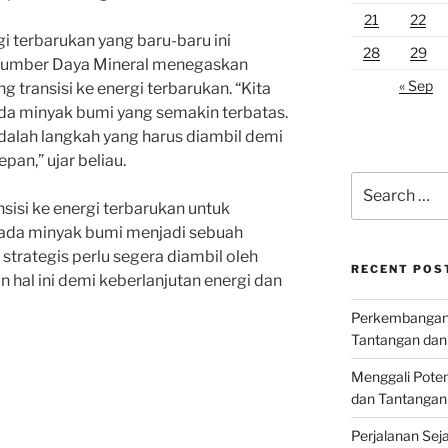
21
22
i terbarukan yang baru-baru ini
28
29
 Sumber Daya Mineral menegaskan
« Sep
ransisi ke energi terbarukan. “Kita
ada minyak bumi yang semakin terbatas.
adalah langkah yang harus diambil demi
pan,” ujar beliau.
Search
for:
sisi ke energi terbarukan untuk
ada minyak bumi menjadi sebuah
trategis perlu segera diambil oleh
RECENT POS
hal ini demi keberlanjutan energi dan
Perkembangan I
Tantangan dan
Menggali Poten
dan Tantangan
Perjalanan Seja