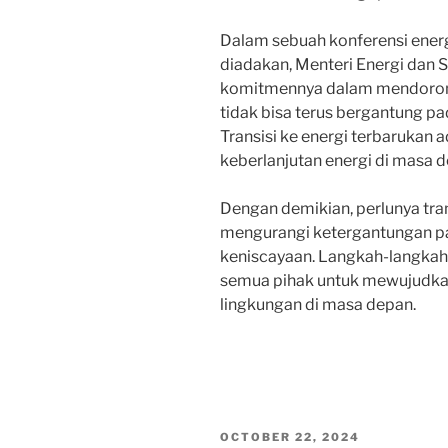
Dalam sebuah konferensi energ
diadakan, Menteri Energi dan
komitmennya dalam mendorong t
tidak bisa terus bergantung p
Transisi ke energi terbarukan 
keberlanjutan energi di masa de
Dengan demikian, perlunya tran
mengurangi ketergantungan p
keniscayaan. Langkah-langkah s
semua pihak untuk mewujudkan 
lingkungan di masa depan.
POSTED
OCTOBER 22, 2024