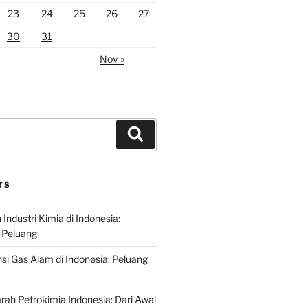
23
24
25
26
27
30
31
Nov »
Search
TS
ndustri Kimia di Indonesia:
 Peluang
si Gas Alam di Indonesia: Peluang
rah Petrokimia Indonesia: Dari Awal