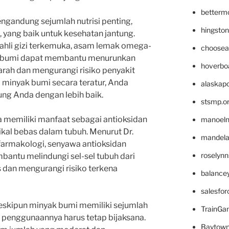
betterm
engandung sejumlah nutrisi penting,
hingsto
yang baik untuk kesehatan jantung.
 ahli gizi terkemuka, asam lemak omega-
choosea
k bumi dapat membantu menurunkan
hoverbo
arah dan mengurangi risiko penyakit
minyak bumi secara teratur, Anda
alaskapo
ng Anda dengan lebih baik.
stsmp.o
a memiliki manfaat sebagai antioksidan
manoel
kal bebas dalam tubuh. Menurut Dr.
mandelae
 farmakologi, senyawa antioksidan
roselyn
antu melindungi sel-sel tubuh dari
s dan mengurangi risiko terkena
balance
salesfo
eskipun minyak bumi memiliki sejumlah
TrainG
 penggunaannya harus tetap bijaksana.
Baytown