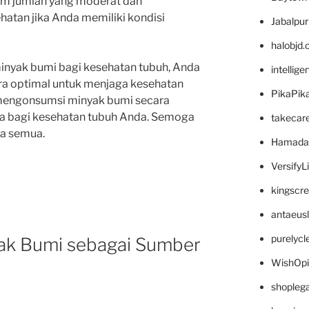
am jumlah yang moderat dan
hatan jika Anda memiliki kondisi
Jabalpu
halobjd
yak bumi bagi kesehatan tubuh, Anda
intellig
a optimal untuk menjaga kesehatan
PikaPik
k mengonsumsi minyak bumi secara
ya bagi kesehatan tubuh Anda. Semoga
takecar
da semua.
Hamada
VersifyL
kingscr
antaeus
purelyc
ak Bumi sebagai Sumber
WishOp
shopleg