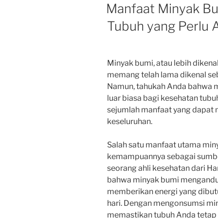
ON
Manfaat Minyak Bu
Tubuh yang Perlu 
Minyak bumi, atau lebih dikena
memang telah lama dikenal se
Namun, tahukah Anda bahwa mi
luar biasa bagi kesehatan tubu
sejumlah manfaat yang dapat 
keseluruhan.
Salah satu manfaat utama min
kemampuannya sebagai sumber e
seorang ahli kesehatan dari H
bahwa minyak bumi mengandung
memberikan energi yang dibutu
hari. Dengan mengonsumsi min
memastikan tubuh Anda tetap 