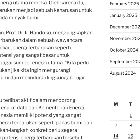
ergi utama mereka. Oleh karena itu,
February 2025
rbarukan menjadi sebuah keharusan untuk
January 2025
ada minyak bumi.
December 20
kan, Prof. Dr. Ir. Handoko, mengungkapkan
November 20
 terbarukan dalam sebuah wawancara
liau, energi terbarukan seperti
October 2024
otensi yang sangat besar untuk
September 20
agai sumber energi utama. “Kita perlu
ukan jika kita ingin mengurangi
August 2024
mi dan melindungi lingkungan,” ujar
lu terlibat aktif dalam mendorong
M
T
 Menurut data dari Kementerian Energi
nesia memiliki potensi yang sangat
1
rgi terbarukan seperti panas bumi dan
7
8
gkah-langkah konkret perlu segera
14
15
potensi energi terbarukan tersebut.