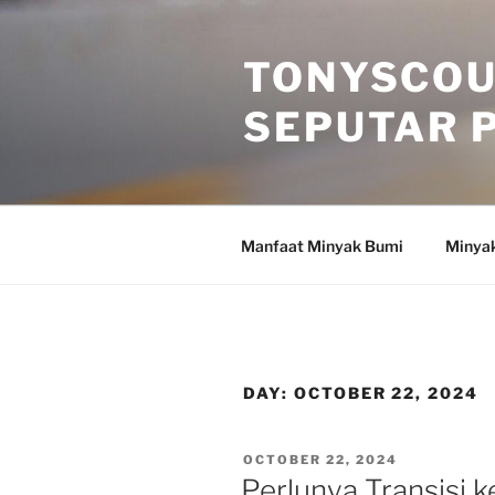
Skip
to
TONYSCOU
content
SEPUTAR 
Manfaat Minyak Bumi
Minya
DAY:
OCTOBER 22, 2024
POSTED
OCTOBER 22, 2024
ON
Perlunya Transisi 