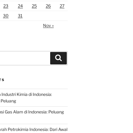
23
24
25
26
27
30
31
Nov »
Search
TS
ndustri Kimia di Indonesia:
 Peluang
si Gas Alam di Indonesia: Peluang
rah Petrokimia Indonesia: Dari Awal