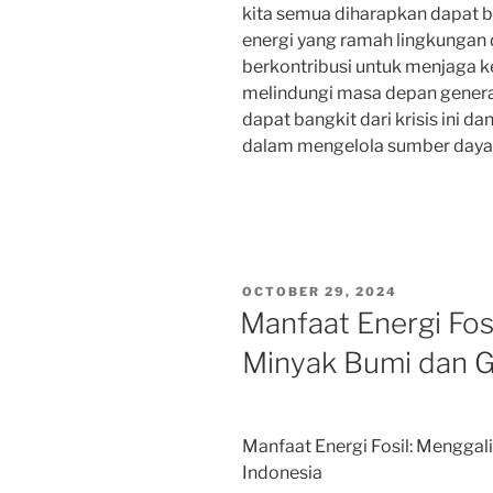
kita semua diharapkan dapat 
energi yang ramah lingkungan
berkontribusi untuk menjaga k
melindungi masa depan gener
dapat bangkit dari krisis ini d
dalam mengelola sumber daya
POSTED
OCTOBER 29, 2024
ON
Manfaat Energi Fos
Minyak Bumi dan G
Manfaat Energi Fosil: Menggal
Indonesia