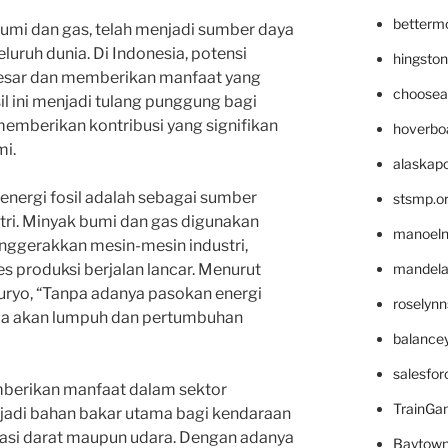
betterm
bumi dan gas, telah menjadi sumber daya
luruh dunia. Di Indonesia, potensi
hingsto
besar dan memberikan manfaat yang
choosea
sil ini menjadi tulang punggung bagi
emberikan kontribusi yang signifikan
hoverbo
i.
alaskapo
energi fosil adalah sebagai sumber
stsmp.o
stri. Minyak bumi dan gas digunakan
manoel
nggerakkan mesin-mesin industri,
mandelae
 produksi berjalan lancar. Menurut
o Suryo, “Tanpa adanya pasokan energi
roselyn
nesia akan lumpuh dan pertumbuhan
balance
salesfo
memberikan manfaat dalam sektor
TrainG
njadi bahan bakar utama bagi kendaraan
tasi darat maupun udara. Dengan adanya
Baytown