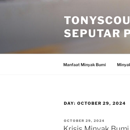
Skip
to
TONYSCOU
content
SEPUTAR 
Manfaat Minyak Bumi
Minya
DAY:
OCTOBER 29, 2024
POSTED
OCTOBER 29, 2024
ON
Krisis Minyak Bum