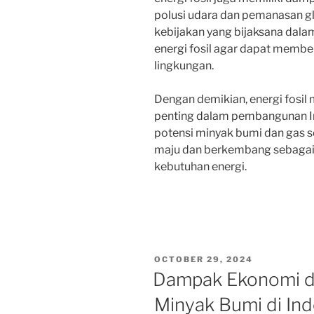
polusi udara dan pemanasan glo
kebijakan yang bijaksana dala
energi fosil agar dapat memb
lingkungan.
Dengan demikian, energi fosil
penting dalam pembangunan 
potensi minyak bumi dan gas se
maju dan berkembang sebagai
kebutuhan energi.
POSTED
OCTOBER 29, 2024
ON
Dampak Ekonomi d
Minyak Bumi di In