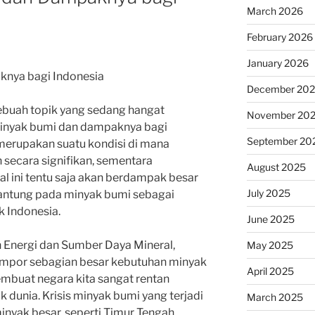
March 2026
February 2026
January 2026
knya bagi Indonesia
December 20
sebuah topik yang sedang hangat
November 20
 minyak bumi dan dampaknya bagi
September 20
 merupakan suatu kondisi di mana
secara signifikan, sementara
August 2025
al ini tentu saja akan berdampak besar
July 2025
antung pada minyak bumi sebagai
 Indonesia.
June 2025
 Energi dan Sumber Daya Mineral,
May 2025
gimpor sebagian besar kebutuhan minyak
April 2025
membuat negara kita sangat rentan
k dunia. Krisis minyak bumi yang terjadi
March 2025
inyak besar, seperti Timur Tengah,