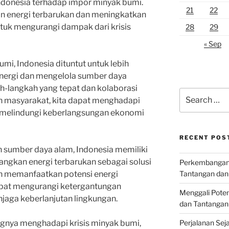
donesia terhadap impor minyak bumi.
21
22
energi terbarukan dan meningkatkan
ntuk mengurangi dampak dari krisis
28
29
« Sep
mi, Indonesia dituntut untuk lebih
nergi dan mengelola sumber daya
h-langkah yang tepat dan kolaborasi
Search
dan masyarakat, kita dapat menghadapi
for:
dan melindungi keberlangsungan ekonomi
RECENT POS
 sumber daya alam, Indonesia memiliki
ngkan energi terbarukan sebagai solusi
Perkembangan I
an memanfaatkan potensi energi
Tantangan dan
 dapat mengurangi ketergantungan
Menggali Poten
jaga keberlanjutan lingkungan.
dan Tantangan
gnya menghadapi krisis minyak bumi,
Perjalanan Seja