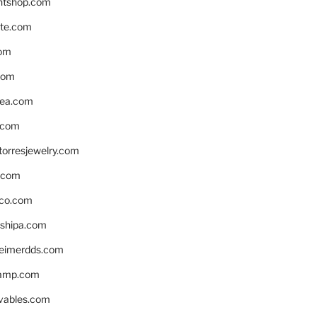
ntshop.com
te.com
om
com
ea.com
.com
torresjewelry.com
s.com
ico.com
shipa.com
eimerdds.com
camp.com
ivables.com