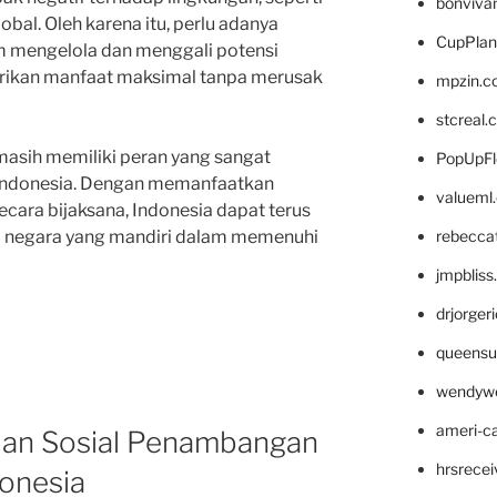
bonviva
bal. Oleh karena itu, perlu adanya
CupPlan
m mengelola dan menggali potensi
erikan manfaat maksimal tanpa merusak
mpzin.c
stcreal.
 masih memiliki peran yang sangat
PopUpFl
Indonesia. Dengan memanfaatkan
valueml
cara bijaksana, Indonesia dapat terus
rebecca
 negara yang mandiri dalam memenuhi
jmpblis
drjorger
queensu
wendyw
ameri-
an Sosial Penambangan
hrsrece
donesia