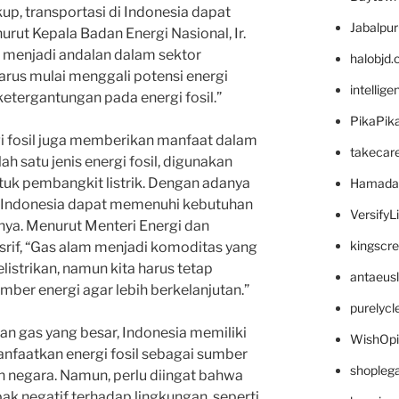
p, transportasi di Indonesia dapat
Jabalpu
nurut Kepala Badan Energi Nasional, Ir.
sih menjadi andalan dalam sektor
halobjd
harus mulai menggali potensi energi
intellig
etergantungan pada energi fosil.”
PikaPik
i fosil juga memberikan manfaat dalam
takecar
lah satu jenis energi fosil, digunakan
uk pembangkit listrik. Dengan adanya
Hamada
 Indonesia dapat memenuhi kebutuhan
VersifyL
tnya. Menurut Menteri Energi dan
kingscr
asrif, “Gas alam menjadi komoditas yang
listrikan, namun kita harus tetap
antaeus
umber energi agar lebih berkelanjutan.”
purelyc
n gas yang besar, Indonesia memiliki
WishOp
faatkan energi fosil sebagai sumber
shopleg
negara. Namun, perlu diingat bahwa
pak negatif terhadap lingkungan, seperti