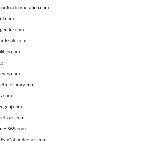
oodfoodcorporation.com
nnt.com
gender.com
ardssale.com
litics.com
rg
neves.com
ffectlibrary.com
ns.com
yoganj.com
rceblogs.com
ames365.com
EvaCationRentals.com