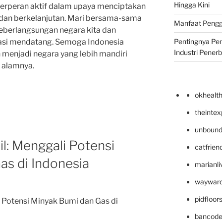
Hingga Kini
berperan aktif dalam upaya menciptakan
 dan berkelanjutan. Mari bersama-sama
Manfaat Pengg
eberlangsungan negara kita dan
asi mendatang. Semoga Indonesia
Pentingnya Pe
Industri Pener
an menjadi negara yang lebih mandiri
 alamnya.
okhealt
theinte
unbound
il: Menggali Potensi
catfrien
as di Indonesia
marianli
wayward
pidfloo
i Potensi Minyak Bumi dan Gas di
bancode