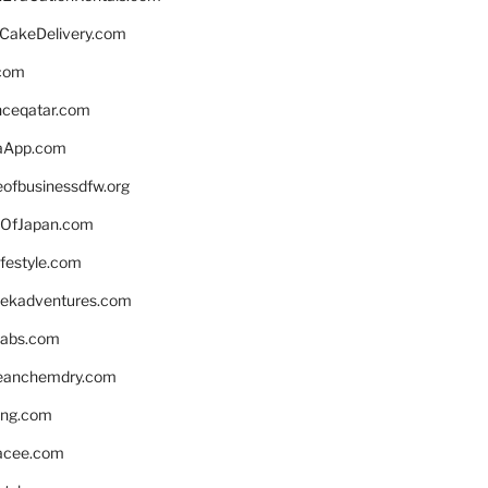
rCakeDelivery.com
.com
enceqatar.com
aApp.com
eofbusinessdfw.org
OfJapan.com
ifestyle.com
eekadventures.com
labs.com
leanchemdry.com
ing.com
acee.com