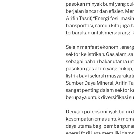
pasokan minyak bumi yang cuku
berjalan lancar dan efisien. Me
Arifin Tasrif, “Energi fosil ma
transportasi, namun kita juga 
terbarukan untuk mengurangi k
Selain manfaat ekonomi, energ
sektor kelistrikan. Gas alam, sa
sebagai bahan bakar utama unt
pasokan gas alam yang cukup,
listrik bagi seluruh masyaraka
Sumber Daya Mineral, Arifin T
sangat penting dalam sektor ke
berupaya untuk diversifikasi s
Dengan potensi minyak bumi da
kesempatan emas untuk meman
daya utama bagi pembangunan 
energi fosil juga memiliki dam