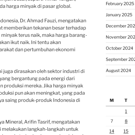
February 2025
a harga minyak di pasar global.
January 2025
Indonesia, Dr. Ahmad Fauzi, mengatakan
December 20
at memberikan tekanan besar terhadap
a minyak terus naik, maka harga barang-
November 20
an ikut naik. Ini tentu akan
October 2024
arakat dan pertumbuhan ekonomi
September 20
August 2024
 juga dirasakan oleh sektor industri di
yang bergantung pada energi dari
n produksi mereka. Jika harga minyak
roduksi pun akan meningkat, yang pada
a saing produk-produk Indonesia di
M
T
1
7
8
 Mineral, Arifin Tasrif, mengatakan
 melakukan langkah-langkah untuk
14
15