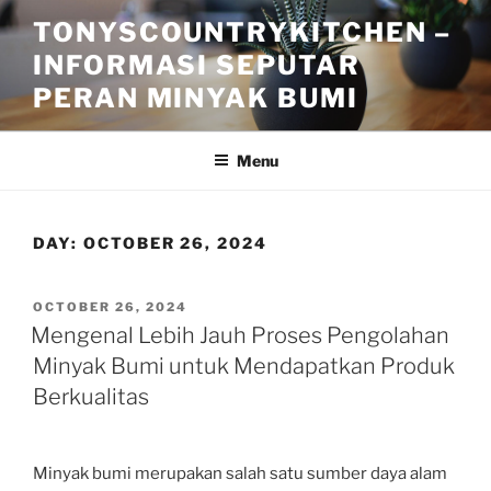
Skip
TONYSCOUNTRYKITCHEN –
to
INFORMASI SEPUTAR
content
PERAN MINYAK BUMI
Menu
DAY:
OCTOBER 26, 2024
POSTED
OCTOBER 26, 2024
ON
Mengenal Lebih Jauh Proses Pengolahan
Minyak Bumi untuk Mendapatkan Produk
Berkualitas
Minyak bumi merupakan salah satu sumber daya alam