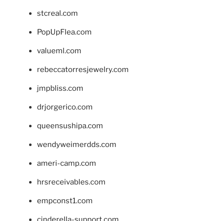
stcreal.com
PopUpFlea.com
valueml.com
rebeccatorresjewelry.com
jmpbliss.com
drjorgerico.com
queensushipa.com
wendyweimerdds.com
ameri-camp.com
hrsreceivables.com
empconst1.com
cinderella-support.com