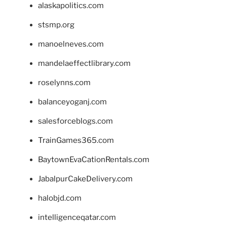
alaskapolitics.com
stsmp.org
manoelneves.com
mandelaeffectlibrary.com
roselynns.com
balanceyoganj.com
salesforceblogs.com
TrainGames365.com
BaytownEvaCationRentals.com
JabalpurCakeDelivery.com
halobjd.com
intelligenceqatar.com