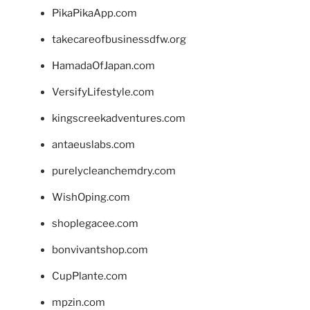
PikaPikaApp.com
takecareofbusinessdfw.org
HamadaOfJapan.com
VersifyLifestyle.com
kingscreekadventures.com
antaeuslabs.com
purelycleanchemdry.com
WishOping.com
shoplegacee.com
bonvivantshop.com
CupPlante.com
mpzin.com