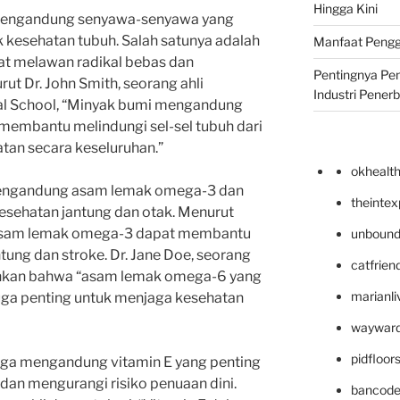
Hingga Kini
mengandung senyawa-senyawa yang
 kesehatan tubuh. Salah satunya adalah
Manfaat Pengg
at melawan radikal bebas dan
Pentingnya Pe
t Dr. John Smith, seorang ahli
Industri Pener
al School, “Minyak bumi mengandung
embantu melindungi sel-sel tubuh dari
tan secara keseluruhan.”
okhealt
 mengandung asam lemak omega-3 dan
theinte
esehatan jantung dan otak. Menurut
 asam lemak omega-3 dapat membantu
unbound
tung dan stroke. Dr. Jane Doe, seorang
catfrien
ahkan bahwa “asam lemak omega-6 yang
marianli
uga penting untuk menjaga kesehatan
wayward
pidfloo
juga mengandung vitamin E yang penting
dan mengurangi risiko penuaan dini.
bancode