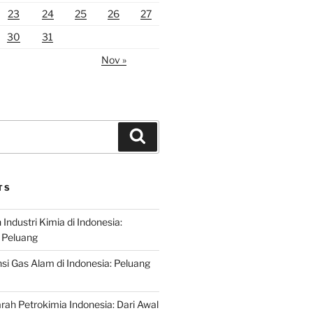
23
24
25
26
27
30
31
Nov »
Search
TS
ndustri Kimia di Indonesia:
 Peluang
si Gas Alam di Indonesia: Peluang
rah Petrokimia Indonesia: Dari Awal