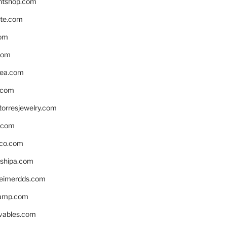
ntshop.com
te.com
om
com
ea.com
.com
torresjewelry.com
s.com
ico.com
shipa.com
eimerdds.com
camp.com
ivables.com