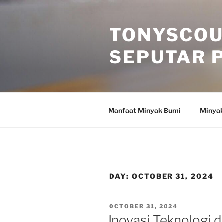
Skip
to
TONYSCOU
content
SEPUTAR 
Manfaat Minyak Bumi
Minya
DAY:
OCTOBER 31, 2024
POSTED
OCTOBER 31, 2024
ON
Inovasi Teknologi 