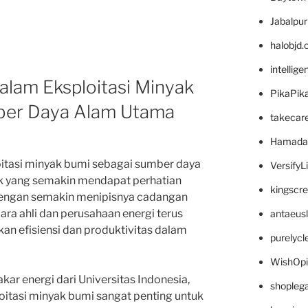
Jabalpu
halobjd
intellig
dalam Eksploitasi Minyak
PikaPik
ber Daya Alam Utama
takecar
Hamada
oitasi minyak bumi sebagai sumber daya
VersifyL
ik yang semakin mendapat perhatian
kingscr
 Dengan semakin menipisnya cadangan
para ahli dan perusahaan energi terus
antaeus
an efisiensi dan produktivitas dalam
purelyc
WishOp
ar energi dari Universitas Indonesia,
shopleg
oitasi minyak bumi sangat penting untuk