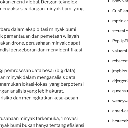
bonviva
kan energi global. Dengan teknologi
at mengakses cadangan minyak bumi yang
CupPlan
mpzin.c
erbaru dalam eksploitasi minyak bumi
stcreal.
uk pemantauan dan pemetaan wilayah
PopUpFl
kan drone, perusahaan minyak dapat
ndisi pengeboran dan mengidentifikasi
valueml
.
rebecca
gi pemrosesan data besar (big data)
jmpblis
an minyak dalam menganalisis data
drjorger
enemukan lokasi-lokasi yang berpotensi
queensu
n analisis yang lebih akurat,
risiko dan meningkatkan kesuksesan
wendyw
ameri-
rusahaan minyak terkemuka, “Inovasi
hrsrece
nyak bumi bukan hanya tentang efisiensi