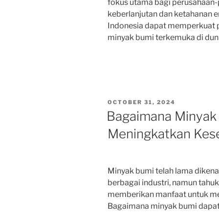
fokus utama bagi perusahaan
keberlanjutan dan ketahanan en
Indonesia dapat memperkuat p
minyak bumi terkemuka di duni
POSTED
OCTOBER 31, 2024
ON
Bagaimana Minyak
Meningkatkan Kes
Minyak bumi telah lama diken
berbagai industri, namun tah
memberikan manfaat untuk me
Bagaimana minyak bumi dapat