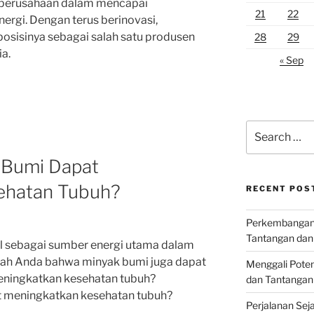
-perusahaan dalam mencapai
21
22
ergi. Dengan terus berinovasi,
osisinya sebagai salah satu produsen
28
29
a.
« Sep
Search
for:
 Bumi Dapat
ehatan Tubuh?
RECENT POS
Perkembangan I
Tantangan dan
al sebagai sumber energi utama dalam
ukah Anda bahwa minyak bumi juga dapat
Menggali Poten
ningkatkan kesehatan tubuh?
dan Tantangan
 meningkatkan kesehatan tubuh?
Perjalanan Seja