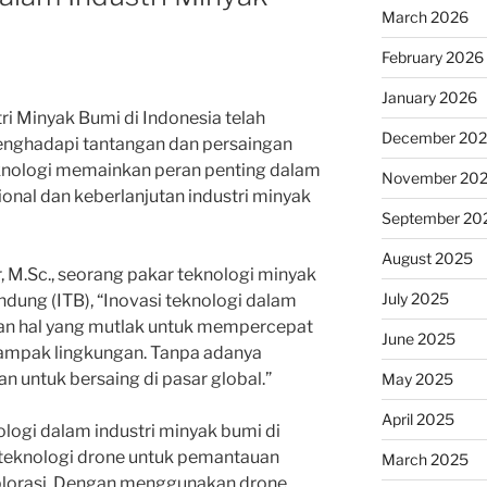
March 2026
February 2026
January 2026
ri Minyak Bumi di Indonesia telah
December 20
enghadapi tantangan dan persaingan
 teknologi memainkan peran penting dalam
November 20
onal dan keberlanjutan industri minyak
September 20
August 2025
r, M.Sc., seorang pakar teknologi minyak
July 2025
andung (ITB), “Inovasi teknologi dalam
an hal yang mutlak untuk mempercepat
June 2025
ampak lingkungan. Tanpa adanya
itan untuk bersaing di pasar global.”
May 2025
April 2025
ologi dalam industri minyak bumi di
teknologi drone untuk pemantauan
March 2025
splorasi. Dengan menggunakan drone,