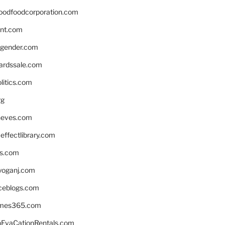
oodfoodcorporation.com
nnt.com
gender.com
ardssale.com
litics.com
rg
neves.com
ffectlibrary.com
ns.com
yoganj.com
rceblogs.com
ames365.com
EvaCationRentals.com