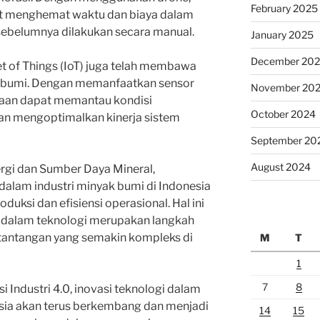
February 2025
t menghemat waktu dan biaya dalam
ebelumnya dilakukan secara manual.
January 2025
December 20
net of Things (IoT) juga telah membawa
ak bumi. Dengan memanfaatkan sensor
November 20
ahaan dapat memantau kondisi
October 2024
dan mengoptimalkan kinerja sistem
September 20
August 2024
rgi dan Sumber Daya Mineral,
dalam industri minyak bumi di Indonesia
duksi dan efisiensi operasional. Hal ini
 dalam teknologi merupakan langkah
tantangan yang semakin kompleks di
M
T
1
7
8
Industri 4.0, inovasi teknologi dalam
esia akan terus berkembang dan menjadi
14
15