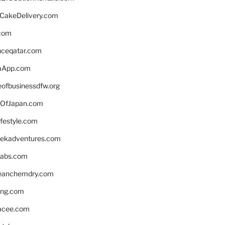
rCakeDelivery.com
.com
enceqatar.com
aApp.com
eofbusinessdfw.org
OfJapan.com
ifestyle.com
eekadventures.com
labs.com
leanchemdry.com
ing.com
acee.com